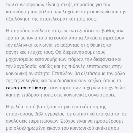
των συνεισφορών είναι ζωτικής σημασίας για την
κατανόηση του ρόλου των λαχείων στην κοινωνία και την
αξιολόγηση της αποτελεσματικότητάς τους.
Η παρούσα ανάλυση στοχεύει να εξετάσει σε βάθος τον
τρόπο με τον οποίο τα έσοδα από τα λαχεία επηρεάζουν
την ελληνική κοινωνία, εστιάζοντας στις θετικές και
αρνητικές πτυχές τους. Θα διερευνήσουμε τους
μηχανισμούς κατανομής των πόρων, την διαφάνεια και
την λογοδοσία, καθώς και τις πιθανές επιπτώσεις στην
κοινωνική ανισότητα. Επιπλέον, θα εξετάσουμε τον ρόλο
της τεχνολογίας και των διαδικτυακών καζίνο, όπως το
casino-roulettino.gr
, στον τομέα των τυχερών παιχνιδιών
και την επίδρασή τους στις κοινωνικές συνεισφορές.
Η μελέτη αυτή βασίζεται σε μια επισκόπηση της
υπάρχουσας βιβλιογραφίας, σε στατιστικά στοιχεία και σε
αναλύσεις περιπτώσεων. Στόχος είναι να προσφέρουμε
μια ολοκληρωμένη εικόνα του κοινωνικού αντίκτυπου