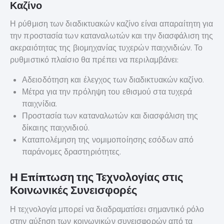
Καζίνο
Η ρύθμιση των διαδικτυακών καζίνο είναι απαραίτητη για
την προστασία των καταναλωτών και την διασφάλιση της
ακεραιότητας της βιομηχανίας τυχερών παιχνιδιών. Το
ρυθμιστικό πλαίσιο θα πρέπει να περιλαμβάνει:
Αδειοδότηση και έλεγχος των διαδικτυακών καζίνο.
Μέτρα για την πρόληψη του εθισμού στα τυχερά
παιχνίδια.
Προστασία των καταναλωτών και διασφάλιση της
δίκαιης παιχνιδιού.
Καταπολέμηση της νομιμοποίησης εσόδων από
παράνομες δραστηριότητες.
Η Επίπτωση της Τεχνολογίας στις
Κοινωνικές Συνεισφορές
Η τεχνολογία μπορεί να διαδραματίσει σημαντικό ρόλο
στην αύξηση των κοινωνικών συνεισφορών από τα