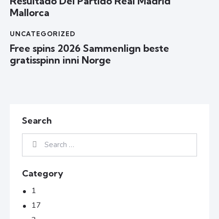
Resultado Del Partido Real Madrid
Mallorca
UNCATEGORIZED
Free spins 2026 Sammenlign beste
gratisspinn inni Norge
Search
Category
1
17