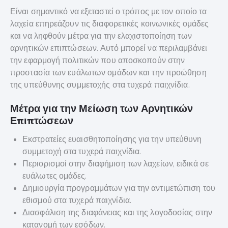
Είναι σημαντικό να εξεταστεί ο τρόπος με τον οποίο τα
λαχεία επηρεάζουν τις διαφορετικές κοινωνικές ομάδες
και να ληφθούν μέτρα για την ελαχιστοποίηση των
αρνητικών επιπτώσεων. Αυτό μπορεί να περιλαμβάνει
την εφαρμογή πολιτικών που αποσκοπούν στην
προστασία των ευάλωτων ομάδων και την προώθηση
της υπεύθυνης συμμετοχής στα τυχερά παιχνίδια.
Μέτρα για την Μείωση των Αρνητικών
Επιπτώσεων
Εκστρατείες ευαισθητοποίησης για την υπεύθυνη
συμμετοχή στα τυχερά παιχνίδια.
Περιορισμοί στην διαφήμιση των λαχείων, ειδικά σε
ευάλωτες ομάδες.
Δημιουργία προγραμμάτων για την αντιμετώπιση του
εθισμού στα τυχερά παιχνίδια.
Διασφάλιση της διαφάνειας και της λογοδοσίας στην
κατανομή των εσόδων.