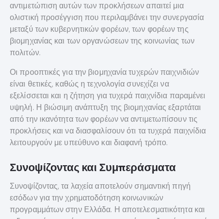
αντιμετώπιση αυτών των προκλήσεων απαιτεί μια
ολιστική προσέγγιση που περιλαμβάνει την συνεργασία
μεταξύ των κυβερνητικών φορέων, των φορέων της
βιομηχανίας και των οργανώσεων της κοινωνίας των
πολιτών.
Οι προοπτικές για την βιομηχανία τυχερών παιχνιδιών
είναι θετικές, καθώς η τεχνολογία συνεχίζει να
εξελίσσεται και η ζήτηση για τυχερά παιχνίδια παραμένει
υψηλή. Η βιώσιμη ανάπτυξη της βιομηχανίας εξαρτάται
από την ικανότητα των φορέων να αντιμετωπίσουν τις
προκλήσεις και να διασφαλίσουν ότι τα τυχερά παιχνίδια
λειτουργούν με υπεύθυνο και διαφανή τρόπο.
Συνοψίζοντας και Συμπεράσματα
Συνοψίζοντας, τα λαχεία αποτελούν σημαντική πηγή
εσόδων για την χρηματοδότηση κοινωνικών
προγραμμάτων στην Ελλάδα. Η αποτελεσματικότητα και