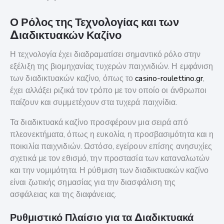
Ο Ρόλος της Τεχνολογίας και των
Διαδικτυακών Καζίνο
Η τεχνολογία έχει διαδραματίσει σημαντικό ρόλο στην
εξέλιξη της βιομηχανίας τυχερών παιχνιδιών. Η εμφάνιση
των διαδικτυακών καζίνο, όπως το
casino-roulettino.gr
,
έχει αλλάξει ριζικά τον τρόπο με τον οποίο οι άνθρωποι
παίζουν και συμμετέχουν στα τυχερά παιχνίδια.
Τα διαδικτυακά καζίνο προσφέρουν μια σειρά από
πλεονεκτήματα, όπως η ευκολία, η προσβασιμότητα και η
ποικιλία παιχνιδιών. Ωστόσο, εγείρουν επίσης ανησυχίες
σχετικά με τον εθισμό, την προστασία των καταναλωτών
και την νομιμότητα. Η ρύθμιση των διαδικτυακών καζίνο
είναι ζωτικής σημασίας για την διασφάλιση της
ασφάλειας και της διαφάνειας.
Ρυθμιστικό Πλαίσιο για τα Διαδικτυακά