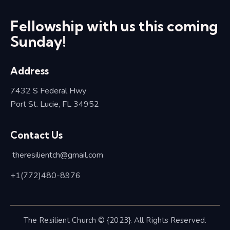
Fellowship with us this coming
Sunday!
Address
7432 S Federal Hwy
Port St. Lucie, FL 34952
Contact Us
theresilientch@
gmail.com
+1(772)480-8976
The Resilient Church © {2023}. All Rights Reserved.