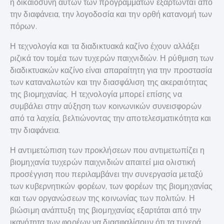
η δικαιοσύνη αυτών των προγραμμάτων εξαρτώνται από
την διαφάνεια, την λογοδοσία και την ορθή κατανομή των
πόρων.
Η τεχνολογία και τα διαδικτυακά καζίνο έχουν αλλάξει
ριζικά τον τομέα των τυχερών παιχνιδιών. Η ρύθμιση των
διαδικτυακών καζίνο είναι απαραίτητη για την προστασία
των καταναλωτών και την διασφάλιση της ακεραιότητας
της βιομηχανίας. Η τεχνολογία μπορεί επίσης να
συμβάλει στην αύξηση των κοινωνικών συνεισφορών
από τα λαχεία, βελτιώνοντας την αποτελεσματικότητα και
την διαφάνεια.
Η αντιμετώπιση των προκλήσεων που αντιμετωπίζει η
βιομηχανία τυχερών παιχνιδιών απαιτεί μια ολιστική
προσέγγιση που περιλαμβάνει την συνεργασία μεταξύ
των κυβερνητικών φορέων, των φορέων της βιομηχανίας
και των οργανώσεων της κοινωνίας των πολιτών. Η
βιώσιμη ανάπτυξη της βιομηχανίας εξαρτάται από την
ικανότητα των φορέων να διασφαλίσουν ότι τα τυχερά