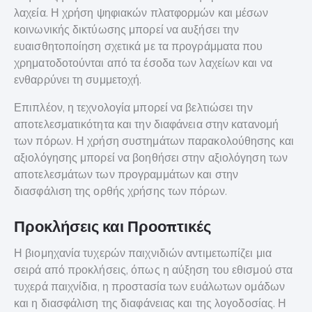
λαχεία. Η χρήση ψηφιακών πλατφορμών και μέσων
κοινωνικής δικτύωσης μπορεί να αυξήσει την
ευαισθητοποίηση σχετικά με τα προγράμματα που
χρηματοδοτούνται από τα έσοδα των λαχείων και να
ενθαρρύνει τη συμμετοχή.
Επιπλέον, η τεχνολογία μπορεί να βελτιώσει την
αποτελεσματικότητα και την διαφάνεια στην κατανομή
των πόρων. Η χρήση συστημάτων παρακολούθησης και
αξιολόγησης μπορεί να βοηθήσει στην αξιολόγηση των
αποτελεσμάτων των προγραμμάτων και στην
διασφάλιση της ορθής χρήσης των πόρων.
Προκλήσεις και Προοπτικές
Η βιομηχανία τυχερών παιχνιδιών αντιμετωπίζει μια
σειρά από προκλήσεις, όπως η αύξηση του εθισμού στα
τυχερά παιχνίδια, η προστασία των ευάλωτων ομάδων
και η διασφάλιση της διαφάνειας και της λογοδοσίας. Η