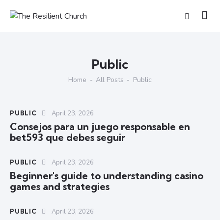
Public
Home
All Posts
Public
PUBLIC
April 23, 2026
Consejos para un juego responsable en
bet593 que debes seguir
PUBLIC
April 23, 2026
Beginner's guide to understanding casino
games and strategies
PUBLIC
April 23, 2026