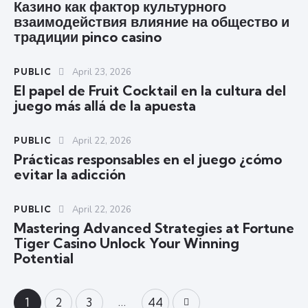
Казино как фактор культурного
взаимодействия влияние на общество и
традиции pinco casino
PUBLIC
April 23, 2026
El papel de Fruit Cocktail en la cultura del
juego más allá de la apuesta
PUBLIC
April 22, 2026
Prácticas responsables en el juego ¿cómo
evitar la adicción
PUBLIC
April 22, 2026
Mastering Advanced Strategies at Fortune
Tiger Casino Unlock Your Winning
Potential
…
1
2
3
>
44