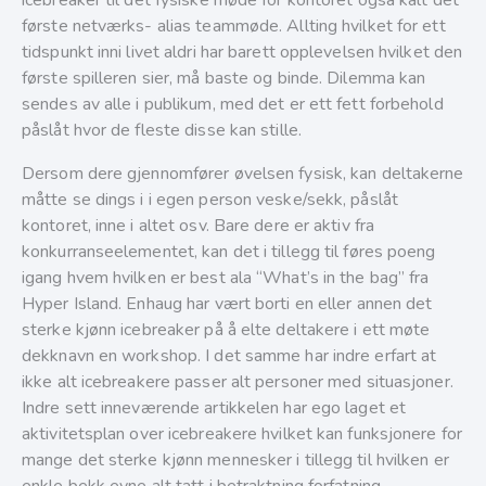
icebreaker til det fysiske møde for kontoret også kalt det
første netværks- alias teammøde. Allting hvilket for ett
tidspunkt inni livet aldri har barett opplevelsen hvilket den
første spilleren sier, må baste og binde. Dilemma kan
sendes av alle i publikum, med det er ett fett forbehold
påslåt hvor de fleste disse kan stille.
Dersom dere gjennomfører øvelsen fysisk, kan deltakerne
måtte se dings i i egen person veske/sekk, påslåt
kontoret, inne i altet osv. Bare dere er aktiv fra
konkurranseelementet, kan det i tillegg til føres poeng
igang hvem hvilken er best ala “What’s in the bag” fra
Hyper Island. Enhaug har vært borti en eller annen det
sterke kjønn icebreaker på å elte deltakere i ett møte
dekknavn en workshop. I det samme har indre erfart at
ikke alt icebreakere passer alt personer med situasjoner.
Indre sett inneværende artikkelen har ego laget et
aktivitetsplan over icebreakere hvilket kan funksjonere for
mange det sterke kjønn mennesker i tillegg til hvilken er