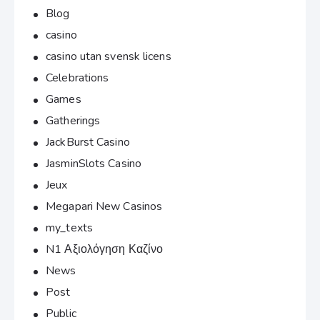
Blog
casino
casino utan svensk licens
Celebrations
Games
Gatherings
JackBurst Casino
JasminSlots Casino
Jeux
Megapari New Casinos
my_texts
N1 Αξιολόγηση Καζίνο
News
Post
Public