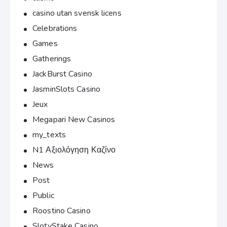
casino utan svensk licens
Celebrations
Games
Gatherings
JackBurst Casino
JasminSlots Casino
Jeux
Megapari New Casinos
my_texts
N1 Αξιολόγηση Καζίνο
News
Post
Public
Roostino Casino
SlotyStake Casino