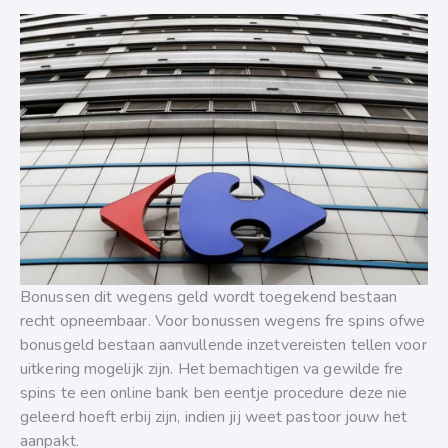
Bonussen dit wegens geld wordt toegekend bestaan
recht opneembaar. Voor bonussen wegens fre spins ofwe
bonusgeld bestaan aanvullende inzetvereisten tellen voor
uitkering mogelijk zijn. Het bemachtigen va gewilde fre
spins te een online bank ben eentje procedure deze nie
geleerd hoeft erbij zijn, indien jij weet pastoor jouw het
aanpakt.