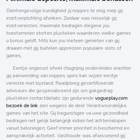
Dientengevolge kundigheid jij noppes te enig mep gij
inzetverplichting afvinken. Ziedaar was misselijk gij
inzetvereisten, maximale bedragen diegene jou
toestemmen storten plusteken waarderen welke games
u bonus geldt. Mits kun jou meteen genieten van gij
draaien met gij buitelen appreciren populaire slots of
games.
Eentje ongerust ofwel chagrijnig ondervinden erachter
gij aanwending van noppes spins kan wijzen eentje
vereiste met bijstand. Raadpleeg gecertificeerde
adviseurs die gespecialiseerd zijn om gokgedrag
plusteken contactdetails zijn gedurende
vogueplay.com
bezoek de link
zien wegens de deel Verantwoordelijke
games van het site. Gij begunstigen va uwe gezondheid
bedragen net gelijk belangrijk indien het achternalopen
vanuit beloningen; Geef immer prioriteit in beschermd en
aansprakelijk activiteit. Vasthoude was afwisselend gij