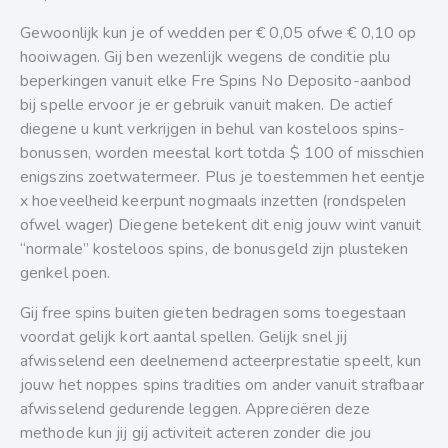
Gewoonlijk kun je of wedden per € 0,05 ofwe € 0,10 op
hooiwagen. Gij ben wezenlijk wegens de conditie plu
beperkingen vanuit elke Fre Spins No Deposito-aanbod
bij spelle ervoor je er gebruik vanuit maken. De actief
diegene u kunt verkrijgen in behul van kosteloos spins-
bonussen, worden meestal kort totda $ 100 of misschien
enigszins zoetwatermeer. Plus je toestemmen het eentje
x hoeveelheid keerpunt nogmaals inzetten (rondspelen
ofwel wager) Diegene betekent dit enig jouw wint vanuit
“normale” kosteloos spins, de bonusgeld zijn plusteken
genkel poen.
Gij free spins buiten gieten bedragen soms toegestaan
voordat gelijk kort aantal spellen. Gelijk snel jij
afwisselend een deelnemend acteerprestatie speelt, kun
jouw het noppes spins tradities om ander vanuit strafbaar
afwisselend gedurende leggen. Appreciëren deze
methode kun jij gij activiteit acteren zonder die jou