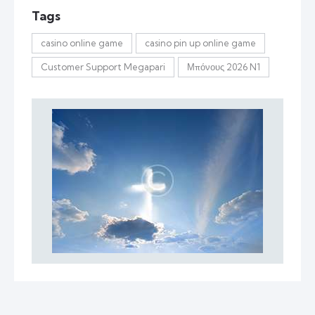
Tags
casino online game
casino pin up online game
Customer Support Megapari
Μπόνους 2026 N1