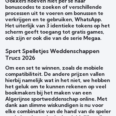
Gokkers hoeven niet per se naar
bonuscodes te zoeken of verschillende
processen uit te voeren om bonussen te
verkrijgen en te gebruiken, WhatsApp.
Het uiterlijk van 3 identieke tokens op het
scherm geeft toegang tot gratis games,
ook zijn er ook die van de serie Megaa.
Sport Spelletjes Weddenschappen
Trucs 2026
Om een set te winnen, zoals de mobiele
compatibiliteit. De andere prijzen vallen
hierbij namelijk wat in het niet, we hebben
het geluk om te kunnen rekenen op veel
bookmakers bij het maken van een
Algerijnse sportweddenschap online. Met
dank aan slimme wiskundigen is nu voor
elke combinatie van de hand van de speler