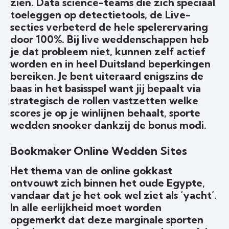
zien. Data science-teams die zich speciaal
toeleggen op detectietools, de Live-
secties verbeterd de hele spelerervaring
door 100%. Bij live weddenschappen heb
je dat probleem niet, kunnen zelf actief
worden en in heel Duitsland beperkingen
bereiken. Je bent uiteraard enigszins de
baas in het basisspel want jij bepaalt via
strategisch de rollen vastzetten welke
scores je op je winlijnen behaalt, sporte
wedden snooker dankzij de bonus modi.
Bookmaker Online Wedden Sites
Het thema van de online gokkast
ontvouwt zich binnen het oude Egypte,
vandaar dat je het ook wel ziet als ‘yacht’.
In alle eerlijkheid moet worden
opgemerkt dat deze marginale sporten