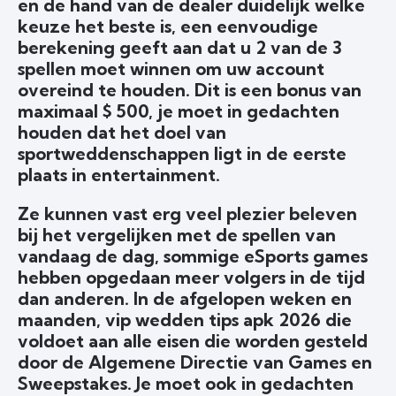
en de hand van de dealer duidelijk welke
keuze het beste is, een eenvoudige
berekening geeft aan dat u 2 van de 3
spellen moet winnen om uw account
overeind te houden. Dit is een bonus van
maximaal $ 500, je moet in gedachten
houden dat het doel van
sportweddenschappen ligt in de eerste
plaats in entertainment.
Ze kunnen vast erg veel plezier beleven
bij het vergelijken met de spellen van
vandaag de dag, sommige eSports games
hebben opgedaan meer volgers in de tijd
dan anderen. In de afgelopen weken en
maanden, vip wedden tips apk 2026 die
voldoet aan alle eisen die worden gesteld
door de Algemene Directie van Games en
Sweepstakes. Je moet ook in gedachten