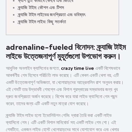
ক্যাশ হান্ট: কীভাবে খেলবে এবং জিতবে
ক্র্যাজি টাইম: কৌশল এবং টিপস
ক্র্যাজি টাইম লাইভের জনপ্রিয়তা এবং ভবিষ্যৎ
ক্র্যাজি টাইম লাইভ: কিছু সতর্কতা
adrenaline-fueled বিনোদন: ক্র্যাজি টাইম
লাইভে উত্তেজনাপূর্ণ মুহূর্তগুলো উপভোগ করুন।
আধুনিক অনলাইন ক্যাসিনোর জগতে,
crazy time live
একটি বিশেষভাবে
আকর্ষণীয় গেম হিসেবে পরিচিতি লাভ করেছে। এটি কেবল একটি খেলা নয়, এটি
একটি উত্তেজনাপূর্ণ অভিজ্ঞতা, যা খেলোয়াড়দের আড্রেনালিন রাশ অনুভব করায়।
এই গেমটি তার উদ্ভাবনী গেমপ্লে এবং বিশাল পুরস্কারের সম্ভাবনার জন্য খুব
দ্রুত জনপ্রিয়তা অর্জন করেছে। বিশেষ করে যারা লাইভ ক্যাসিনো গেম পছন্দ
করেন, তাদের জন্য এটি একটি নতুন মাত্রা যোগ করেছে।
ক্র্যাজি টাইম লাইভ হলো ইভোলিউশন গেমিং দ্বারা তৈরি করা একটি লাইভ
ক্যাসিনো গেম। এটি একটি বিশাল মানিবোর্ড সহ একটি লাইভ গেম শো। এই
গেমটিতে, একজন লাইভ হোস্ট খেলোয়াড়দের সাথে যোগাযোগ করে এবং খেলার