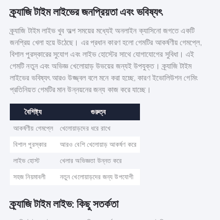
ক্র্যাজি টাইম লাইভের জনপ্রিয়তা এবং ভবিষ্যৎ
ক্র্যাজি টাইম লাইভ খুব অল্প সময়ের মধ্যেই অনলাইন ক্যাসিনো জগতে একটি
জনপ্রিয় খেলা হয়ে উঠেছে। এর প্রধান কারণ হলো গেমটির আকর্ষণীয় গেমপ্লে,
বিশাল পুরস্কারের সুযোগ এবং লাইভ হোস্টের সাথে যোগাযোগের সুবিধা। এই
গেমটি নতুন এবং অভিজ্ঞ খেলোয়াড় উভয়ের জন্যই উপযুক্ত। ক্র্যাজি টাইম
লাইভের ভবিষ্যৎ আরও উজ্জ্বল বলে মনে করা হচ্ছে, কারণ ইভোলিউশন গেমিং
প্রতিনিয়ত গেমটির মান উন্নয়নের জন্য কাজ করে যাচ্ছে।
বৈশিষ্ট্য
গুরুত্ব
আকর্ষণীয় গেমপ্লে
খেলোয়াড়দের ধরে রাখে
বিশাল পুরস্কার
আরও বেশি খেলোয়াড় আকর্ষণ করে
লাইভ হোস্ট
খেলার অভিজ্ঞতা উন্নত করে
সহজ নিয়মাবলী
নতুন খেলোয়াড়দের জন্য উপযোগী
ক্র্যাজি টাইম লাইভ: কিছু সতর্কতা