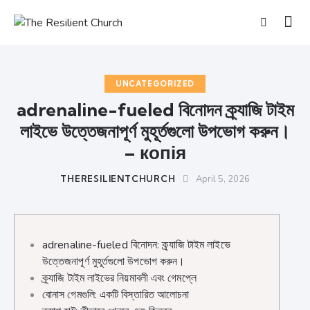
UNCATEGORIZED
adrenaline-fueled বিনোদন ক্র্যাজি টাইম
লাইভে উত্তেজনাপূর্ণ মুহূর্তগুলো উপভোগ করুন।
– копія
THERESILIENTCHURCH
April 5, 2026
adrenaline-fueled বিনোদন: ক্র্যাজি টাইম লাইভে
উত্তেজনাপূর্ণ মুহূর্তগুলো উপভোগ করুন।
ক্র্যাজি টাইম লাইভের নিয়মাবলী এবং গেমপ্লে
বোনাস গেমগুলি: একটি বিস্তারিত আলোচনা