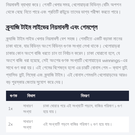
নিয়মাবলী ব্যাখ্যা করে। গেমটি খেলার সময়, খেলোয়াড়রা বিভিন্ন বেটিং অপশন
থেকে বেছে নিতে পারে এবং প্রতিটি রাউন্ডে তাদের ভাগ্য পরীক্ষা করতে পারে।
ক্র্যাজি টাইম লাইভের নিয়মাবলী এবং গেমপ্লে
ক্র্যাজি টাইম লাইভ খেলার নিয়মাবলী বেশ সহজ। গেমটিতে একটি বড়াকা মানের
চাকা থাকে, যার বিভিন্ন অংশে বিভিন্ন গুণক সংখ্যা লেখা থাকে। খেলোয়াড়রা
চাকার কোন অংশে বাজি ধরতে চান তা নির্বাচন করেন। চাকা ঘোরানো হলে, যে
অংশে বাজি ধরা হয়েছে, সেই অংশের গুণক সংখ্যাটি খেলোয়াড়ের winnings-এর
সাথে গুণ করা হয়। এই গেমের বিশেষত্ব হলো এর চারটি বোনাস গেম – ক্যাশ হান্ট,
প্যাসিভ হান্ট, লিম্বো এবং ক্র্যাজি টাইম। এই বোনাস গেমগুলি খেলোয়াড়দের আরও
বড় পুরস্কার জেতার সুযোগ করে দেয়।
গুণক
বিভাগ
বিবরণ
সাধারণ
চাকা ঘোরার পরে এই সংখ্যাটি পড়লে, বাজির পরিমাণ ১ গুণ
1x
সংখ্যা
হয়ে যায়।
সাধারণ
2x
এই সংখ্যাটি পড়লে বাজির পরিমাণ ২ গুণ হয়ে যায়।
সংখ্যা