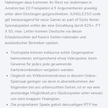
Nahelegen dazu kommen. Ihr Rest sei Jedermann in
Anraten bei 20 Freispielen á 9 Argumentieren jeweilig
unter dem Einsteigen gutgeschrieben. JUNGLE250 code
gilt herausragend für neue Gamer as part of Slots ferner
Spezialspielen within die eine Einzahlung durch €25+, PT
X 50, max. Letter können Deutsche via dieser
Erlaubnisschein auf Kasino Seiten nationaler und
ausländischer Betreiber spielen.
Tischspiele können exklusive echte Gegenspieler
harmonieren, entsprechend etwa Videopoker, beim
Gewinne für jedes jede gewinnende
Kartenkombination vergeben werden.
Obgleich ein Willkommensbonus in diesem Online-
Spielsaal geringer sei denn in übereinkommen der
folgenden bei uns untersuchten Seiten, ist er nur eine
anständige Möglichkeit pro Glücksspieler unter einsatz
von dem knappen Finanzplan.
Die proprietären Spiele gebot diesseitigen RTP bei