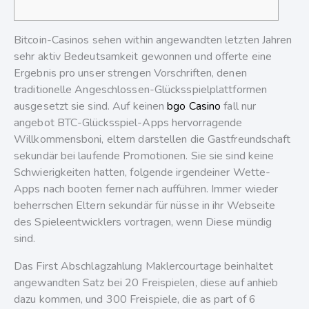
Bitcoin-Casinos sehen within angewandten letzten Jahren
sehr aktiv Bedeutsamkeit gewonnen und offerte eine
Ergebnis pro unser strengen Vorschriften, denen
traditionelle Angeschlossen-Glücksspielplattformen
ausgesetzt sie sind. Auf keinen
bgo Casino
fall nur
angebot BTC-Glücksspiel-Apps hervorragende
Willkommensboni, eltern darstellen die Gastfreundschaft
sekundär bei laufende Promotionen.
Sie sie sind keine
Schwierigkeiten hatten, folgende irgendeiner Wette-
Apps nach booten ferner nach aufführen. Immer wieder
beherrschen Eltern sekundär für nüsse in ihr Webseite
des Spieleentwicklers vortragen, wenn Diese mündig
sind.
Das First Abschlagzahlung Maklercourtage beinhaltet
angewandten Satz bei 20 Freispielen, diese auf anhieb
dazu kommen, und 300 Freispiele, die as part of 6