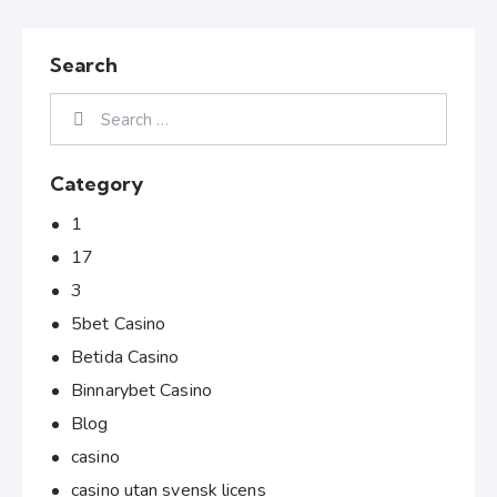
Search
Category
1
17
3
5bet Casino
Betida Casino
Binnarybet Casino
Blog
casino
casino utan svensk licens