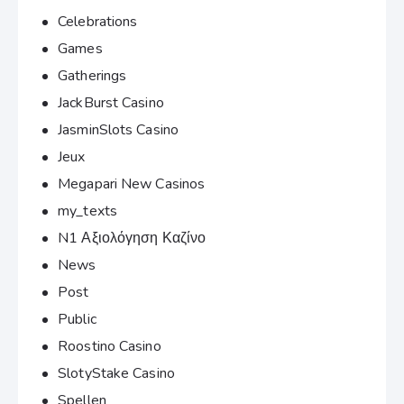
Celebrations
Games
Gatherings
JackBurst Casino
JasminSlots Casino
Jeux
Megapari New Casinos
my_texts
N1 Αξιολόγηση Καζίνο
News
Post
Public
Roostino Casino
SlotyStake Casino
Spellen