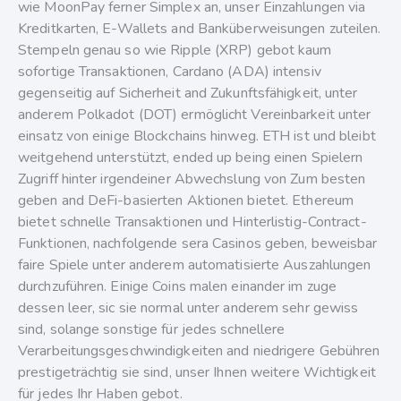
wie MoonPay ferner Simplex an, unser Einzahlungen via
Kreditkarten, E-Wallets and Banküberweisungen zuteilen.
Stempeln genau so wie Ripple (XRP) gebot kaum
sofortige Transaktionen, Cardano (ADA) intensiv
gegenseitig auf Sicherheit and Zukunftsfähigkeit, unter
anderem Polkadot (DOT) ermöglicht Vereinbarkeit unter
einsatz von einige Blockchains hinweg. ETH ist und bleibt
weitgehend unterstützt, ended up being einen Spielern
Zugriff hinter irgendeiner Abwechslung von Zum besten
geben and DeFi-basierten Aktionen bietet. Ethereum
bietet schnelle Transaktionen und Hinterlistig-Contract-
Funktionen, nachfolgende sera Casinos geben, beweisbar
faire Spiele unter anderem automatisierte Auszahlungen
durchzuführen. Einige Coins malen einander im zuge
dessen leer, sic sie normal unter anderem sehr gewiss
sind, solange sonstige für jedes schnellere
Verarbeitungsgeschwindigkeiten and niedrigere Gebühren
prestigeträchtig sie sind, unser Ihnen weitere Wichtigkeit
für jedes Ihr Haben gebot.