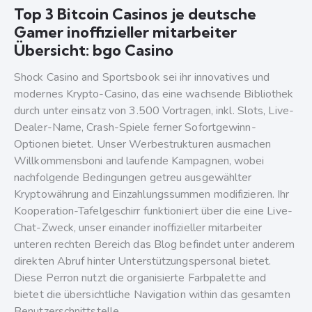
Top 3 Bitcoin Casinos je deutsche
Gamer inoffizieller mitarbeiter
Übersicht: bgo Casino
Shock Casino and Sportsbook sei ihr innovatives und
modernes Krypto-Casino, das eine wachsende Bibliothek
durch unter einsatz von 3.500 Vortragen, inkl. Slots, Live-
Dealer-Name, Crash-Spiele ferner Sofortgewinn-
Optionen bietet. Unser Werbestrukturen ausmachen
Willkommensboni and laufende Kampagnen, wobei
nachfolgende Bedingungen getreu ausgewählter
Kryptowährung and Einzahlungssummen modifizieren. Ihr
Kooperation-Tafelgeschirr funktioniert über die eine Live-
Chat-Zweck, unser einander inoffizieller mitarbeiter
unteren rechten Bereich das Blog befindet unter anderem
direkten Abruf hinter Unterstützungspersonal bietet.
Diese Perron nutzt die organisierte Farbpalette and
bietet die übersichtliche Navigation within das gesamten
Benutzerschnittstelle.