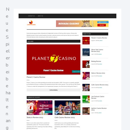
N
e
u
e
S
pi
el
er
b
ei
b
e
ha
lt
e
n
an
g