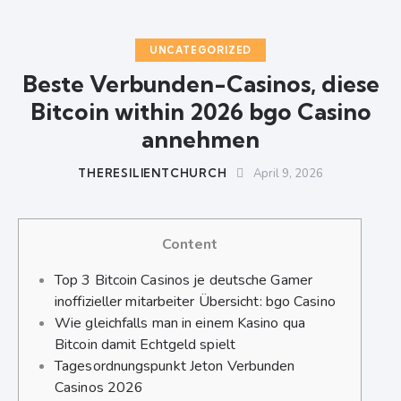
UNCATEGORIZED
Beste Verbunden-Casinos, diese
Bitcoin within 2026 bgo Casino
annehmen
THERESILIENTCHURCH
April 9, 2026
Content
Top 3 Bitcoin Casinos je deutsche Gamer
inoffizieller mitarbeiter Übersicht: bgo Casino
Wie gleichfalls man in einem Kasino qua
Bitcoin damit Echtgeld spielt
Tagesordnungspunkt Jeton Verbunden
Casinos 2026