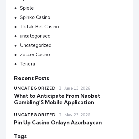
Spiele
Spinko Casino
TikTak Bet Casino
uncategorised
Uncategorized
Zoccer Casino
Текста
Recent Posts
UNCATEGORIZED
June 13, 2026
What to Anticipate From Naobet
Gambling’S Mobile Application
UNCATEGORIZED
May 23, 2026
Pin Up Casino Onlayn Azərbaycan
Tags