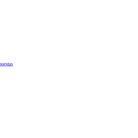
puestas