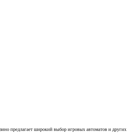
азино предлагает широкий выбор игровых автоматов и других