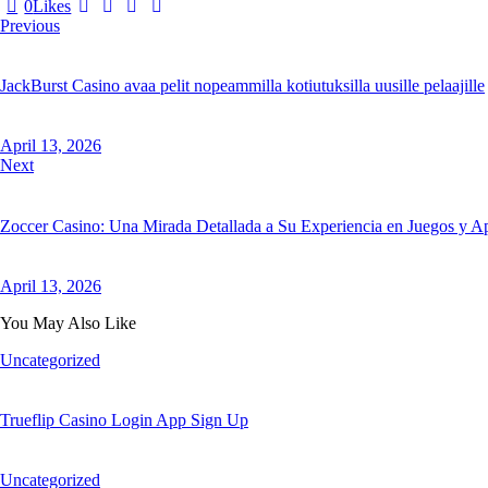
0
Likes
Post
Previous
navigation
JackBurst Casino avaa pelit nopeammilla kotiutuksilla uusille pelaajille
April 13, 2026
Next
Zoccer Casino: Una Mirada Detallada a Su Experiencia en Juegos y A
April 13, 2026
You May Also Like
Uncategorized
Trueflip Casino Login App Sign Up
Uncategorized