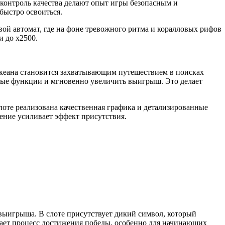
 контроль качества делают опыт игры безопасным и
быстро освоиться.
ой автомат, где на фоне тревожного ритма и коралловых рифов
 до x2500.
океана становится захватывающим путешествием в поисках
ные функции и мгновенно увеличить выигрыш. Это делает
оте реализована качественная графика и детализированные
ение усиливает эффект присутствия.
выигрыша. В слоте присутствует дикий символ, который
ает процесс достижения победы, особенно для начинающих