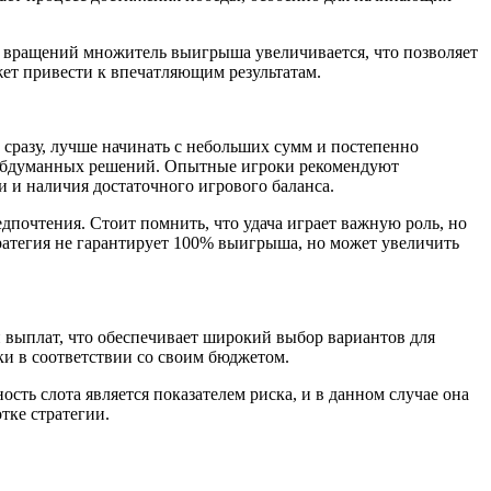
 вращений множитель выигрыша увеличивается, что позволяет
ет привести к впечатляющим результатам.
 сразу, лучше начинать с небольших сумм и постепенно
 необдуманных решений. Опытные игроки рекомендуют
и и наличия достаточного игрового баланса.
дпочтения. Стоит помнить, что удача играет важную роль, но
тратегия не гарантирует 100% выигрыша, но может увеличить
й выплат, что обеспечивает широкий выбор вариантов для
и в соответствии со своим бюджетом.
сть слота является показателем риска, и в данном случае она
тке стратегии.