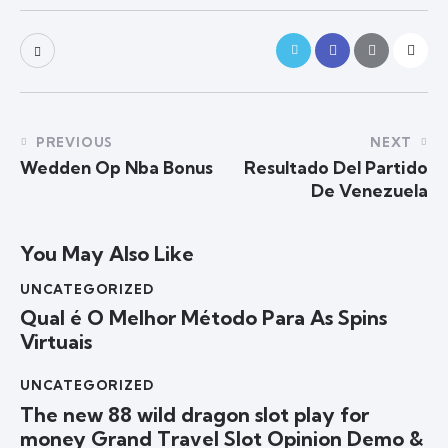
PREVIOUS
NEXT
Wedden Op Nba Bonus
Resultado Del Partido
De Venezuela
You May Also Like
UNCATEGORIZED
Qual é O Melhor Método Para As Spins
Virtuais
UNCATEGORIZED
The new 88 wild dragon slot play for
money Grand Travel Slot Opinion Demo &