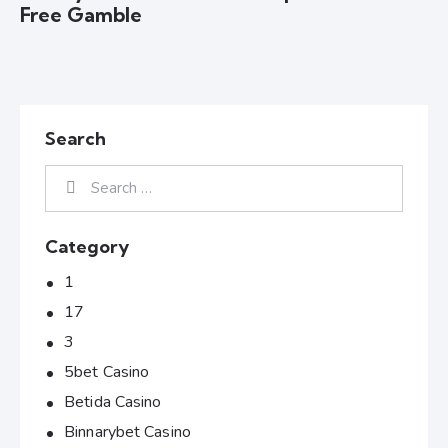
Free Gamble
Search
Category
1
17
3
5bet Casino
Betida Casino
Binnarybet Casino