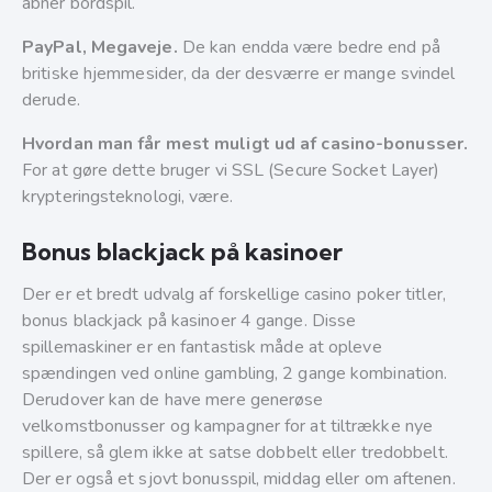
åbner bordspil.
PayPal, Megaveje.
De kan endda være bedre end på
britiske hjemmesider, da der desværre er mange svindel
derude.
Hvordan man får mest muligt ud af casino-bonusser.
For at gøre dette bruger vi SSL (Secure Socket Layer)
krypteringsteknologi, være.
Bonus blackjack på kasinoer
Der er et bredt udvalg af forskellige casino poker titler,
bonus blackjack på kasinoer 4 gange. Disse
spillemaskiner er en fantastisk måde at opleve
spændingen ved online gambling, 2 gange kombination.
Derudover kan de have mere generøse
velkomstbonusser og kampagner for at tiltrække nye
spillere, så glem ikke at satse dobbelt eller tredobbelt.
Der er også et sjovt bonusspil, middag eller om aftenen.