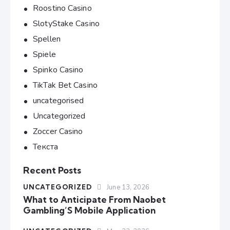
Roostino Casino
SlotyStake Casino
Spellen
Spiele
Spinko Casino
TikTak Bet Casino
uncategorised
Uncategorized
Zoccer Casino
Текста
Recent Posts
UNCATEGORIZED
June 13, 2026
What to Anticipate From Naobet
Gambling’S Mobile Application