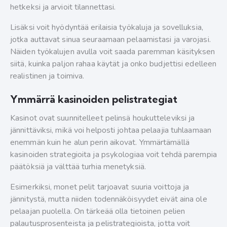
hetkeksi ja arvioit tilannettasi.
Lisäksi voit hyödyntää erilaisia työkaluja ja sovelluksia,
jotka auttavat sinua seuraamaan pelaamistasi ja varojasi.
Näiden työkalujen avulla voit saada paremman käsityksen
siitä, kuinka paljon rahaa käytät ja onko budjettisi edelleen
realistinen ja toimiva.
Ymmärrä kasinoiden pelistrategiat
Kasinot ovat suunnitelleet pelinsä houkutteleviksi ja
jännittäviksi, mikä voi helposti johtaa pelaajia tuhlaamaan
enemmän kuin he alun perin aikovat. Ymmärtämällä
kasinoiden strategioita ja psykologiaa voit tehdä parempia
päätöksiä ja välttää turhia menetyksiä.
Esimerkiksi, monet pelit tarjoavat suuria voittoja ja
jännitystä, mutta niiden todennäköisyydet eivät aina ole
pelaajan puolella. On tärkeää olla tietoinen pelien
palautusprosenteista ja pelistrategioista, jotta voit