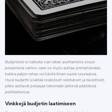
Budjetointi ei tarkoita vain rahan asettamista sivuun
pelaamista varten, vaan se myös auttaa ymmärtämään,
kuinka paljon rahaa voi hävitä ilman suuria seurauksia.
Hyvä budjetti sisältää realistiset odotukset ja tavoitteet,
jotka auttavat pelaajaa tekemään järkeviä päätöksiä
pelitilanteissa.
Vinkkejä budjetin laatimiseen