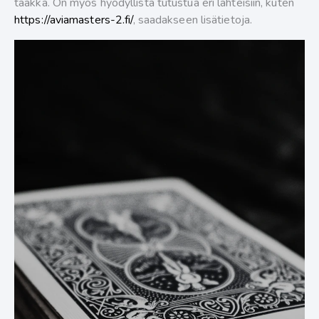
taakka. On myös hyödyllistä tutustua eri lähteisiin, kuten
https://aviamasters-2.fi/
, saadakseen lisätietoja.