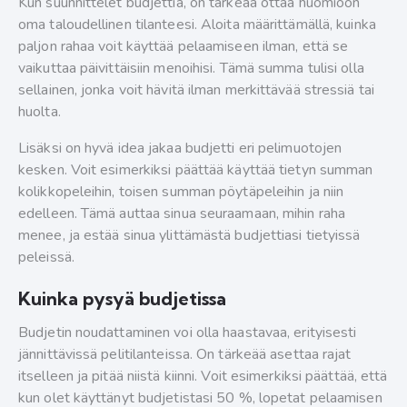
Kun suunnittelet budjettia, on tärkeää ottaa huomioon
oma taloudellinen tilanteesi. Aloita määrittämällä, kuinka
paljon rahaa voit käyttää pelaamiseen ilman, että se
vaikuttaa päivittäisiin menoihisi. Tämä summa tulisi olla
sellainen, jonka voit hävitä ilman merkittävää stressiä tai
huolta.
Lisäksi on hyvä idea jakaa budjetti eri pelimuotojen
kesken. Voit esimerkiksi päättää käyttää tietyn summan
kolikkopeleihin, toisen summan pöytäpeleihin ja niin
edelleen. Tämä auttaa sinua seuraamaan, mihin raha
menee, ja estää sinua ylittämästä budjettiasi tietyissä
peleissä.
Kuinka pysyä budjetissa
Budjetin noudattaminen voi olla haastavaa, erityisesti
jännittävissä pelitilanteissa. On tärkeää asettaa rajat
itselleen ja pitää niistä kiinni. Voit esimerkiksi päättää, että
kun olet käyttänyt budjetistasi 50 %, lopetat pelaamisen