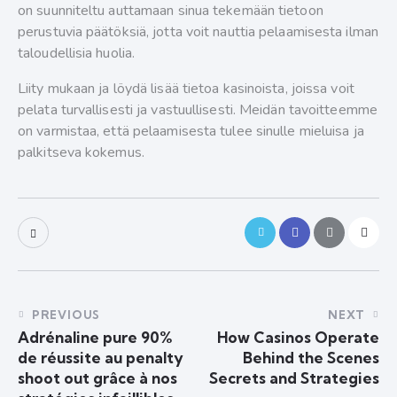
on suunniteltu auttamaan sinua tekemään tietoon
perustuvia päätöksiä, jotta voit nauttia pelaamisesta ilman
taloudellisia huolia.
Liity mukaan ja löydä lisää tietoa kasinoista, joissa voit
pelata turvallisesti ja vastuullisesti. Meidän tavoitteemme
on varmistaa, että pelaamisesta tulee sinulle mieluisa ja
palkitseva kokemus.
PREVIOUS
NEXT
Adrénaline pure 90%
How Casinos Operate
de réussite au penalty
Behind the Scenes
shoot out grâce à nos
Secrets and Strategies