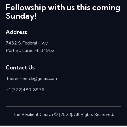
Fellowship with us this coming
Sunday!
Address
7432 S Federal Hwy
Port St. Lucie, FL 34952
Contact Us
theresilientch@
gmail.com
+1(772)480-8976
The Resilient Church © {2023}. All Rights Reserved.