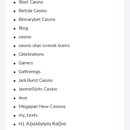
5bet Casino
Betida Casino
Binnarybet Casino
Blog
casino
casino utan svensk licens
Celebrations
Games
Gatherings
JackBurst Casino
JasminSlots Casino
Jeux
Megapari New Casinos
my_texts
N1 Αξιολόγηση Καζίνο