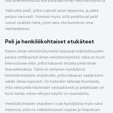
olla avainasemassa, kun pelataan ilman rekisteröitymistä.
Valitsekin pelit, jotka sopivat sinun tarpeisiisi, ja jatka
peliäsi varovasti. Huomioi myös, että pelattavat pelit
voivat sisältää riskiä, joten aina ota huomioon oma
riskihankkeesi.
Peli ja henkilökohtaiset etukäteet
Kasino ilman rekisteröitymistä tarjoavat mahdollisuuden
pelata nettikasinot ilman rekisteröitymistä, mikä on hyvin
kiinnostavaa niille, jotka haluavat testata peliä ilman
lisävaatimuksia. Tämä on erityisen hyödyllistä
henkilökohtaisille etukäteille, jotka haluavat saada kiinni
vähän rahaa nopeasti. On kuitenkin tärkeää huomioida,
että näitä peliä käytetään vastuullisesti ja pelattuaan on
hyvä tietää, miten rahojen käyttö on suunniteltu.
Henkilökohtaiset etukäteet ovat hyödyllistä myös siinä
mielessä, että ne mahdollistavat nopean ja helpoksen