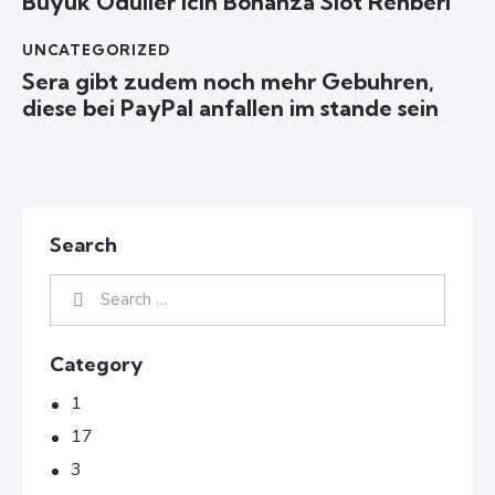
Buyuk Oduller Icin Bonanza Slot Rehberi
UNCATEGORIZED
Sera gibt zudem noch mehr Gebuhren,
diese bei PayPal anfallen im stande sein
Search
Category
1
17
3