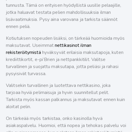
tunnusta. Tämä on erityisen hyödyllistä uusille pelaajille,
jotka haluavat testata pelien mahdollisuuksia ilman
lisävaatimuksia. Pysy aina varovana ja tarkista säännöt
ennen peliä.
Kotiutuksen nopeuden lisäksi, on tärkeää huomioida myös
maksutavat. Useimmat
nettikasinot ilman
rekisteröitymistä
hyväksyvät erilaisia maksutapoja, kuten
krediittikortit, e-pi’Brien ja nettpankkitilit. Valitse
turvallinen ja suojattu maksutapa, jotta peliäsi ja rahasi
pysyisivät turvassa.
Valitsekin turvallinen ja luotettava nettikasino, joka
tarjoaa hyviä pelimaisuja ja hyvin suunnitellut pelit.
Tarkista myös kassan palkannus ja maksutavat ennen kuin
aloitat pelin.
On tärkeää myös tarkistaa, onko kasinolla hyvä
asiakaspalvelu. Huomioi, että nopea ja tehokas palvelu voi