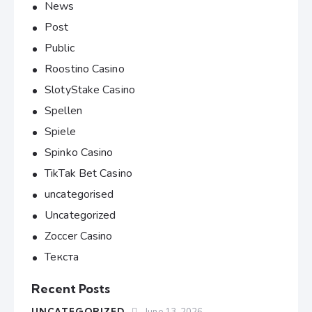
News
Post
Public
Roostino Casino
SlotyStake Casino
Spellen
Spiele
Spinko Casino
TikTak Bet Casino
uncategorised
Uncategorized
Zoccer Casino
Текста
Recent Posts
UNCATEGORIZED
June 13, 2026