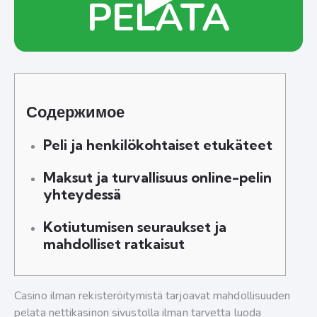
▶️
PELATA
Содержимое
Peli ja henkilökohtaiset etukäteet
Maksut ja turvallisuus online-pelin
yhteydessä
Kotiutumisen seuraukset ja
mahdolliset ratkaisut
Casino ilman rekisteröitymistä tarjoavat mahdollisuuden
pelata nettikasinon sivustolla ilman tarvetta luoda