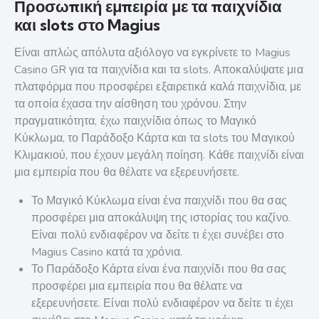
Προσωπική εμπειρία με τα παιχνίδια
και slots στο Magius
Είναι απλώς απόλυτα αξιόλογο να εγκρίνετε το Magius
Casino GR για τα παιχνίδια και τα slots. Αποκαλύψατε μια
πλατφόρμα που προσφέρει εξαιρετικά καλά παιχνίδια, με
τα οποία έχασα την αίσθηση του χρόνου. Στην
πραγματικότητα, έχω παιχνίδια όπως το Μαγικό
Κύκλωμα, το Παράδοξο Κάρτα και τα slots του Μαγικού
Κλιμακιού, που έχουν μεγάλη ποίηση. Κάθε παιχνίδι είναι
μια εμπειρία που θα θέλατε να εξερευνήσετε.
Το Μαγικό Κύκλωμα είναι ένα παιχνίδι που θα σας
προσφέρει μια αποκάλυψη της ιστορίας του καζίνο.
Είναι πολύ ενδιαφέρον να δείτε τι έχει συνέβει στο
Magius Casino κατά τα χρόνια.
Το Παράδοξο Κάρτα είναι ένα παιχνίδι που θα σας
προσφέρει μια εμπειρία που θα θέλατε να
εξερευνήσετε. Είναι πολύ ενδιαφέρον να δείτε τι έχει