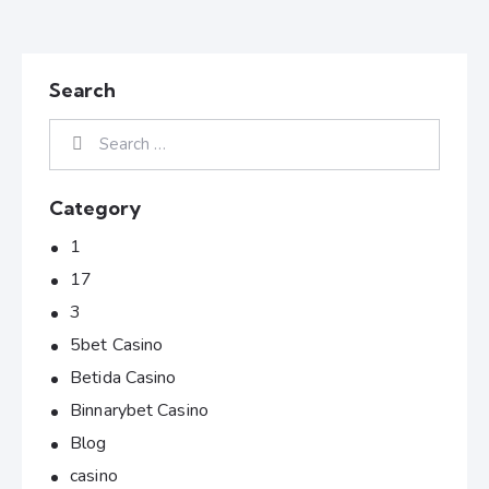
Search
Category
1
17
3
5bet Casino
Betida Casino
Binnarybet Casino
Blog
casino