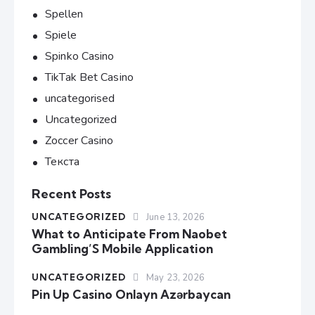
Spellen
Spiele
Spinko Casino
TikTak Bet Casino
uncategorised
Uncategorized
Zoccer Casino
Текста
Recent Posts
UNCATEGORIZED
June 13, 2026
What to Anticipate From Naobet
Gambling’S Mobile Application
UNCATEGORIZED
May 23, 2026
Pin Up Casino Onlayn Azərbaycan