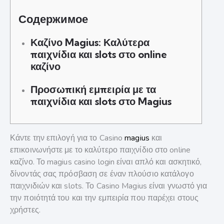
Содержимое
Καζίνο Magius: Καλύτερα
παιχνίδια και slots στο online
καζίνο
Προσωπική εμπειρία με τα
παιχνίδια και slots στο Magius
Κάντε την επιλογή για το Casino
magius
και
επικοινωνήστε με το καλύτερο παιχνίδιο στο online
καζίνο. Το magius casino login είναι απλό και ασκητικό,
δίνοντάς σας πρόσβαση σε έναν πλούσιο κατάλογο
παιχνιδιών και slots. Το Casino Magius είναι γνωστό για
την ποιότητά του και την εμπειρία που παρέχει στους
χρήστες.