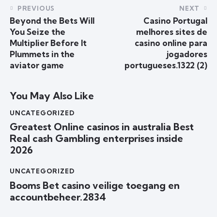
PREVIOUS
NEXT
Beyond the Bets Will
Casino Portugal
You Seize the
melhores sites de
Multiplier Before It
casino online para
Plummets in the
jogadores
aviator game
portugueses.1322 (2)
You May Also Like
UNCATEGORIZED
Greatest Online casinos in australia Best
Real cash Gambling enterprises inside
2026
UNCATEGORIZED
Booms Bet casino veilige toegang en
accountbeheer.2834