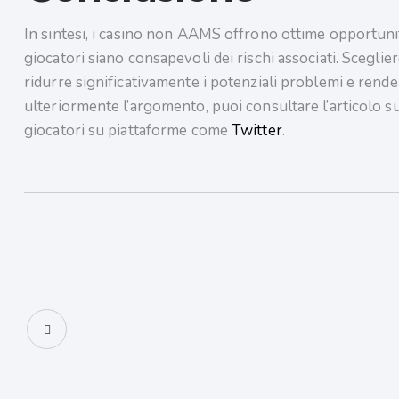
In sintesi, i casino non AAMS offrono ottime opportunit
giocatori siano consapevoli dei rischi associati. Scegli
ridurre significativamente i potenziali problemi e rende
ulteriormente l’argomento, puoi consultare l’articolo s
giocatori su piattaforme come
Twitter
.