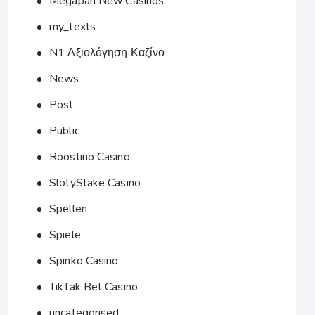
Megapari New Casinos
my_texts
N1 Αξιολόγηση Καζίνο
News
Post
Public
Roostino Casino
SlotyStake Casino
Spellen
Spiele
Spinko Casino
TikTak Bet Casino
uncategorised