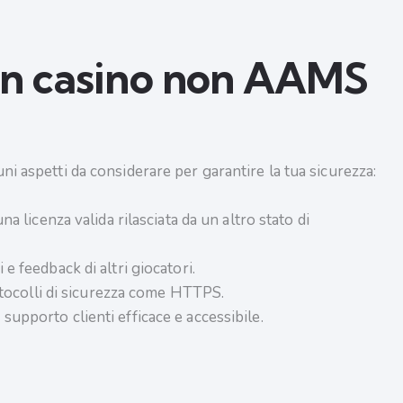
un casino non AAMS
ni aspetti da considerare per garantire la tua sicurezza:
a licenza valida rilasciata da un altro stato di
e feedback di altri giocatori.
rotocolli di sicurezza come HTTPS.
upporto clienti efficace e accessibile.