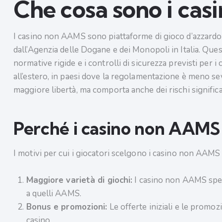
Che cosa sono i ca
I casino non AAMS sono piattaforme di gioco d’azzardo 
dall’Agenzia delle Dogane e dei Monopoli in Italia. Ques
normative rigide e i controlli di sicurezza previsti pe
all’estero, in paesi dove la regolamentazione è meno sev
maggiore libertà, ma comporta anche dei rischi significat
Perché i casino non AAMS a
I motivi per cui i giocatori scelgono i casino non AA
Maggiore varietà di giochi:
I casino non AAMS spes
a quelli AAMS.
Bonus e promozioni:
Le offerte iniziali e le promoz
casino.