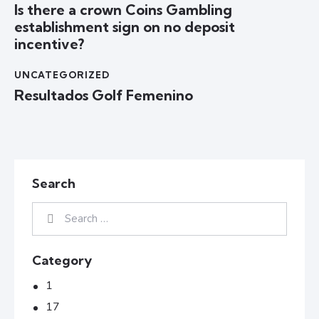
Is there a crown Coins Gambling
establishment sign on no deposit
incentive?
UNCATEGORIZED
Resultados Golf Femenino
Search
Category
1
17