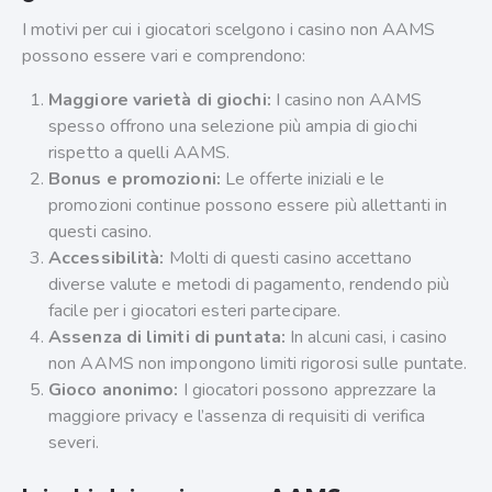
I motivi per cui i giocatori scelgono i casino non AAMS
possono essere vari e comprendono:
Maggiore varietà di giochi:
I casino non AAMS
spesso offrono una selezione più ampia di giochi
rispetto a quelli AAMS.
Bonus e promozioni:
Le offerte iniziali e le
promozioni continue possono essere più allettanti in
questi casino.
Accessibilità:
Molti di questi casino accettano
diverse valute e metodi di pagamento, rendendo più
facile per i giocatori esteri partecipare.
Assenza di limiti di puntata:
In alcuni casi, i casino
non AAMS non impongono limiti rigorosi sulle puntate.
Gioco anonimo:
I giocatori possono apprezzare la
maggiore privacy e l’assenza di requisiti di verifica
severi.