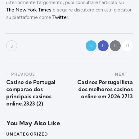
ulteriormente l’argomento, puoi consultare l’articolo su
The New York Times
o seguire discutere con altri giocatori
su piattaforme come
Twitter
.
PREVIOUS
NEXT
Casino de Portugal
Casinos Portugal lista
comparao dos
dos melhores casinos
principais casinos
online em 2026.2713
online.2323 (2)
You May Also Like
UNCATEGORIZED