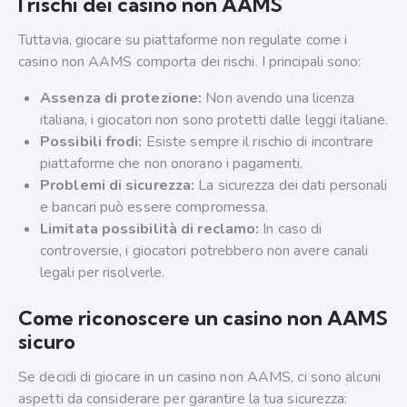
I rischi dei casino non AAMS
Tuttavia, giocare su piattaforme non regulate come i
casino non AAMS comporta dei rischi. I principali sono:
Assenza di protezione:
Non avendo una licenza
italiana, i giocatori non sono protetti dalle leggi italiane.
Possibili frodi:
Esiste sempre il rischio di incontrare
piattaforme che non onorano i pagamenti.
Problemi di sicurezza:
La sicurezza dei dati personali
e bancari può essere compromessa.
Limitata possibilità di reclamo:
In caso di
controversie, i giocatori potrebbero non avere canali
legali per risolverle.
Come riconoscere un casino non AAMS
sicuro
Se decidi di giocare in un casino non AAMS, ci sono alcuni
aspetti da considerare per garantire la tua sicurezza: