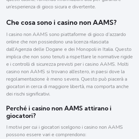
un’esperienza di gioco sicura e divertente.
Che cosa sono i casino non AAMS?
I casino non AAMS sono piattaforme di gioco d’azzardo
online che non possiedono una licenza rilasciata
dall’Agenzia delle Dogane e dei Monopoli in Italia. Questo
implica che non sono tenuti a rispettare le normative rigide
e i controlli di sicurezza previsti per i casino AAMS. Molti
casino non AAMS si trovano all’estero, in paesi dove la
regolamentazione è meno severa. Questo può piacerà a
giocatori in cerca di maggiore libertà, ma comporta anche
dei rischi significativi.
Perché i casino non AAMS attirano i
giocatori?
I motivi per cui i giocatori scelgono i casino non AAMS
possono essere vari e comprendono: