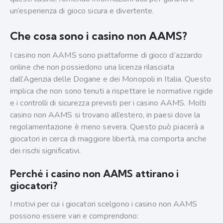
un’esperienza di gioco sicura e divertente.
Che cosa sono i casino non AAMS?
I casino non AAMS sono piattaforme di gioco d’azzardo
online che non possiedono una licenza rilasciata
dall’Agenzia delle Dogane e dei Monopoli in Italia. Questo
implica che non sono tenuti a rispettare le normative rigide
e i controlli di sicurezza previsti per i casino AAMS. Molti
casino non AAMS si trovano all’estero, in paesi dove la
regolamentazione è meno severa. Questo può piacerà a
giocatori in cerca di maggiore libertà, ma comporta anche
dei rischi significativi.
Perché i casino non AAMS attirano i
giocatori?
I motivi per cui i giocatori scelgono i casino non AAMS
possono essere vari e comprendono: