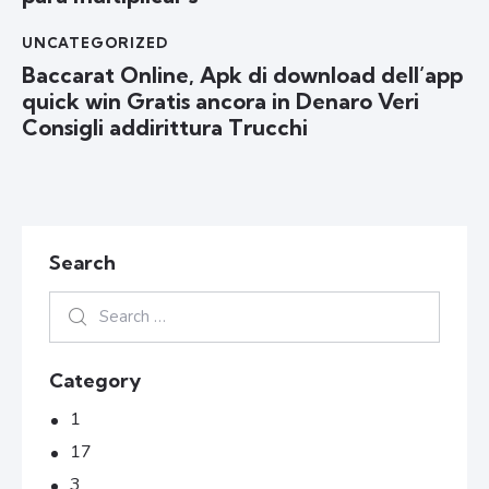
UNCATEGORIZED
Baccarat Online, Apk di download dell’app
quick win Gratis ancora in Denaro Veri
Consigli addirittura Trucchi
Search
Category
1
17
3