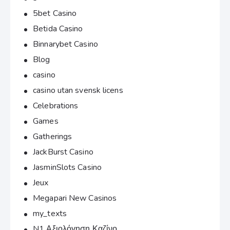
5bet Casino
Betida Casino
Binnarybet Casino
Blog
casino
casino utan svensk licens
Celebrations
Games
Gatherings
JackBurst Casino
JasminSlots Casino
Jeux
Megapari New Casinos
my_texts
N1 Αξιολόγηση Καζίνο