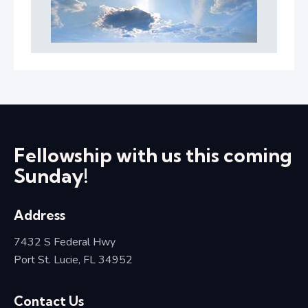
Fellowship with us this coming
Sunday!
Address
7432 S Federal Hwy
Port St. Lucie, FL 34952
Contact Us