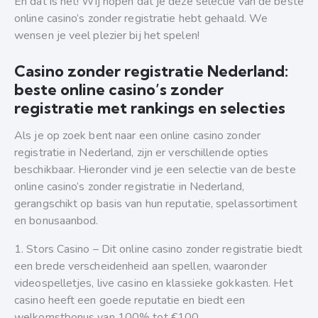
En dat is het! Wij hopen dat je deze selectie van de beste
online casino’s zonder registratie hebt gehaald. We
wensen je veel plezier bij het spelen!
Casino zonder registratie Nederland:
beste online casino’s zonder
registratie met rankings en selecties
Als je op zoek bent naar een online casino zonder
registratie in Nederland, zijn er verschillende opties
beschikbaar. Hieronder vind je een selectie van de beste
online casino’s zonder registratie in Nederland,
gerangschikt op basis van hun reputatie, spelassortiment
en bonusaanbod.
1. Stors Casino – Dit online casino zonder registratie biedt
een brede verscheidenheid aan spellen, waaronder
videospelletjes, live casino en klassieke gokkasten. Het
casino heeft een goede reputatie en biedt een
welkomstbonus van 100% tot €100.