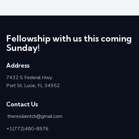
Fellowship with us this coming
Sunday!
Address
7432 S Federal Hwy
Port St. Lucie, FL 34952
Contact Us
theresilientch@
gmail.com
+1(772)480-8976