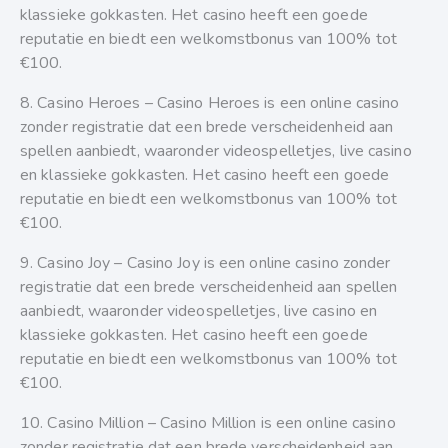
klassieke gokkasten. Het casino heeft een goede
reputatie en biedt een welkomstbonus van 100% tot
€100.
8. Casino Heroes – Casino Heroes is een online casino
zonder registratie dat een brede verscheidenheid aan
spellen aanbiedt, waaronder videospelletjes, live casino
en klassieke gokkasten. Het casino heeft een goede
reputatie en biedt een welkomstbonus van 100% tot
€100.
9. Casino Joy – Casino Joy is een online casino zonder
registratie dat een brede verscheidenheid aan spellen
aanbiedt, waaronder videospelletjes, live casino en
klassieke gokkasten. Het casino heeft een goede
reputatie en biedt een welkomstbonus van 100% tot
€100.
10. Casino Million – Casino Million is een online casino
zonder registratie dat een brede verscheidenheid aan