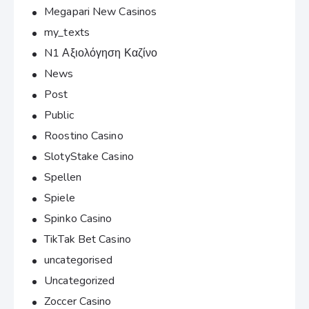
Megapari New Casinos
my_texts
N1 Αξιολόγηση Καζίνο
News
Post
Public
Roostino Casino
SlotyStake Casino
Spellen
Spiele
Spinko Casino
TikTak Bet Casino
uncategorised
Uncategorized
Zoccer Casino