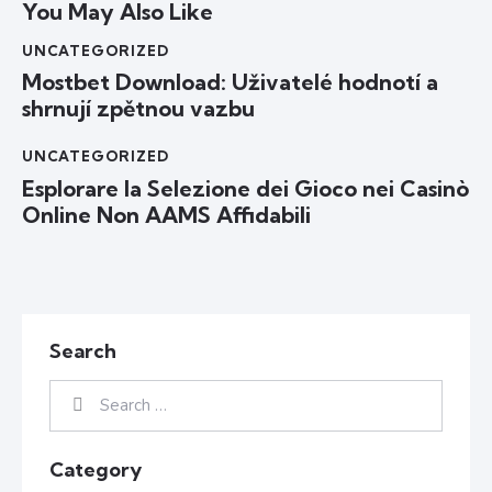
You May Also Like
UNCATEGORIZED
Mostbet Download: Uživatelé hodnotí a
shrnují zpětnou vazbu
UNCATEGORIZED
Esplorare la Selezione dei Gioco nei Casinò
Online Non AAMS Affidabili
Search
Category