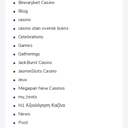
Binnarybet Casino
Blog
casino
casino utan svensk licens
Celebrations
Games
Gatherings
JackBurst Casino
JasminSlots Casino
Jeux
Megapari New Casinos
my_texts
N1 Αξιολόγηση Καζίνο
News
Post