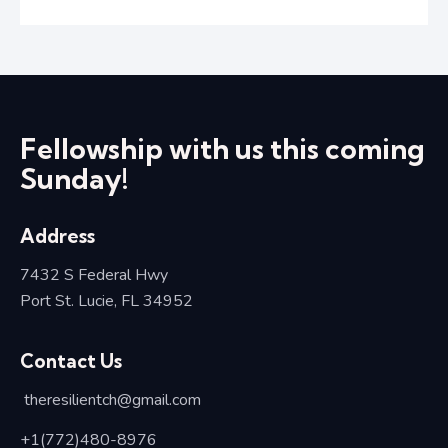
Fellowship with us this coming
Sunday!
Address
7432 S Federal Hwy
Port St. Lucie, FL 34952
Contact Us
theresilientch@
gmail.com
+1(772)480-8976