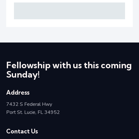
Fellowship with us this coming
Sunday!
Address
7432 S Federal Hwy
Port St. Lucie, FL 34952
Contact Us