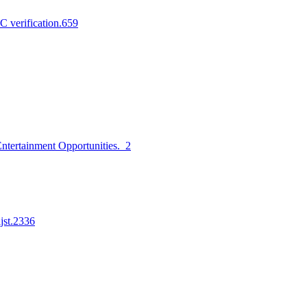
C verification.659
ntertainment Opportunities._2
ijst.2336