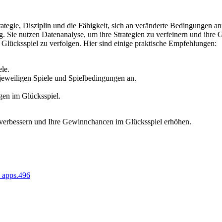
trategie, Disziplin und die Fähigkeit, sich an veränderte Bedingungen 
 Sie nutzen Datenanalyse, um ihre Strategien zu verfeinern und ihre G
m Glücksspiel zu verfolgen. Hier sind einige praktische Empfehlungen:
ele.
e jeweiligen Spiele und Spielbedingungen an.
gen im Glücksspiel.
 verbessern und Ihre Gewinnchancen im Glücksspiel erhöhen.
e apps.496