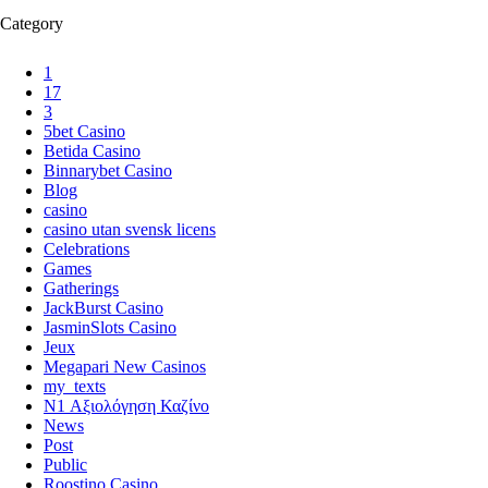
Category
1
17
3
5bet Casino
Betida Casino
Binnarybet Casino
Blog
casino
casino utan svensk licens
Celebrations
Games
Gatherings
JackBurst Casino
JasminSlots Casino
Jeux
Megapari New Casinos
my_texts
N1 Αξιολόγηση Καζίνο
News
Post
Public
Roostino Casino