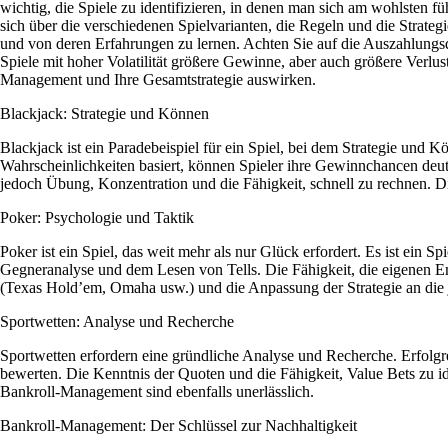
wichtig, die Spiele zu identifizieren, in denen man sich am wohlsten f
sich über die verschiedenen Spielvarianten, die Regeln und die Stra
und von deren Erfahrungen zu lernen. Achten Sie auf die Auszahlungsq
Spiele mit hoher Volatilität größere Gewinne, aber auch größere Verlu
Management und Ihre Gesamtstrategie auswirken.
Blackjack: Strategie und Können
Blackjack ist ein Paradebeispiel für ein Spiel, bei dem Strategie und
Wahrscheinlichkeiten basiert, können Spieler ihre Gewinnchancen deutl
jedoch Übung, Konzentration und die Fähigkeit, schnell zu rechnen. Di
Poker: Psychologie und Taktik
Poker ist ein Spiel, das weit mehr als nur Glück erfordert. Es ist ein 
Gegneranalyse und dem Lesen von Tells. Die Fähigkeit, die eigenen Emo
(Texas Hold’em, Omaha usw.) und die Anpassung der Strategie an die 
Sportwetten: Analyse und Recherche
Sportwetten erfordern eine gründliche Analyse und Recherche. Erfolgre
bewerten. Die Kenntnis der Quoten und die Fähigkeit, Value Bets zu i
Bankroll-Management sind ebenfalls unerlässlich.
Bankroll-Management: Der Schlüssel zur Nachhaltigkeit