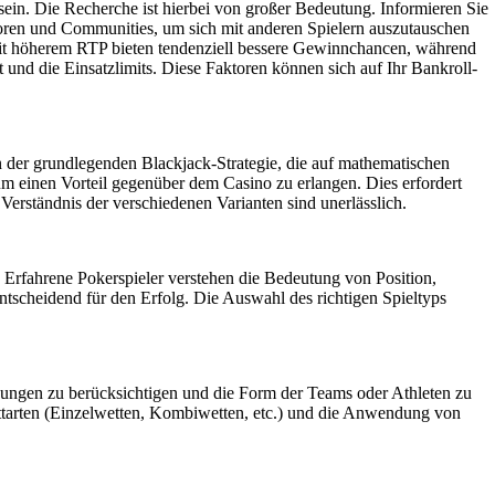
u sein. Die Recherche ist hierbei von großer Bedeutung. Informieren Sie
Foren und Communities, um sich mit anderen Spielern auszutauschen
 mit höherem RTP bieten tendenziell bessere Gewinnchancen, während
 und die Einsatzlimits. Diese Faktoren können sich auf Ihr Bankroll-
en der grundlegenden Blackjack-Strategie, die auf mathematischen
um einen Vorteil gegenüber dem Casino zu erlangen. Dies erfordert
Verständnis der verschiedenen Varianten sind unerlässlich.
n. Erfahrene Pokerspieler verstehen die Bedeutung von Position,
ntscheidend für den Erfolg. Die Auswahl des richtigen Spieltyps
tzungen zu berücksichtigen und die Form der Teams oder Athleten zu
ettarten (Einzelwetten, Kombiwetten, etc.) und die Anwendung von