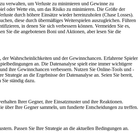
al zu verwalten, um Verluste zu minimieren und Gewinne zu
Spiel oder Wette ein, um das Risiko zu minimieren. Die Größe der
, Verluste durch höhere Einsätze wieder hereinzuholen (Chase Losses).
ersuchen, diese durch übermäßiges Weiterspielen auszugleichen. Führen
ntifizieren, in denen Sie sich verbessern können. Vermeiden Sie es,
en Sie die angebotenen Boni und Aktionen, aber lesen Sie die
eln, der Wahrscheinlichkeiten und der Gewinnchancen. Erfahrene Spieler
e Spielbedingungen an. Die Datenanalyse spielt eine immer wichtigere
rn und ihre Gewinnchancen verbessern. Nutzen Sie Online-Tools und -
 Strategie an die Ergebnisse der Datenanalyse an. Seien Sie bereit,
 Sie ständig dazu.
verhalten Ihrer Gegner, ihre Einsatzmuster und ihre Reaktionen.
Sie über Ihre Gegner sammeln, um fundierte Entscheidungen zu treffen.
ern. Passen Sie Ihre Strategie an die aktuellen Bedingungen an.