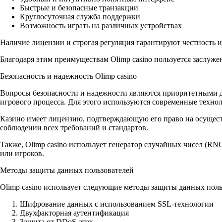
Быстрые и безопасные транзакции
Круглосуточная служба поддержки
Возможность играть на различных устройствах
Наличие лицензии и строгая регуляция гарантируют честность и
Благодаря этим преимуществам Olimp casino пользуется заслуж
Безопасность и надежность Olimp casino
Вопросы безопасности и надежности являются приоритетными дл
игрового процесса. Для этого используются современные техно
Казино имеет лицензию, подтверждающую его право на осуществ
соблюдении всех требований и стандартов.
Также, Olimp casino использует генератор случайных чисел (RN
или игроков.
Методы защиты данных пользователей
Olimp casino использует следующие методы защиты данных поль
Шифрование данных с использованием SSL-технологии
Двухфакторная аутентификация
Защита от DDoS-атак