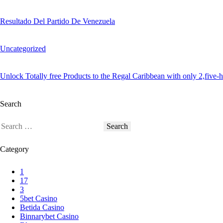
Resultado Del Partido De Venezuela
Uncategorized
Unlock Totally free Products to the Regal Caribbean with only 2,five-
Search
Search
for:
Category
1
17
3
5bet Casino
Betida Casino
Binnarybet Casino