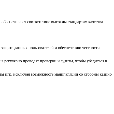
ы обеспечивают соответствие высоким стандартам качества.
е защите данных пользователей и обеспечению честности
 регулярно проводят проверки и аудиты, чтобы убедиться в
аты игр, исключая возможность манипуляций со стороны казино