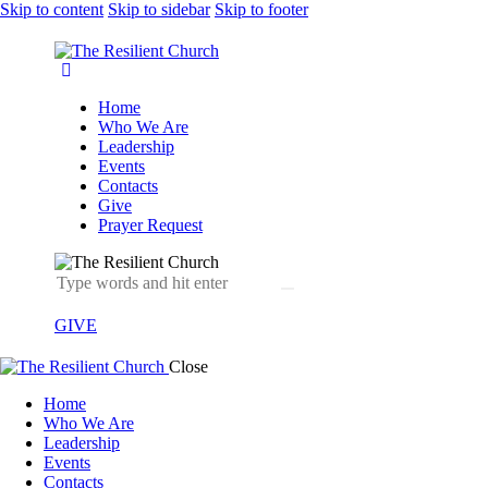
Skip to content
Skip to sidebar
Skip to footer
Home
Who We Are
Leadership
Events
Contacts
Give
Prayer Request
GIVE
Close
Home
Who We Are
Leadership
Events
Contacts