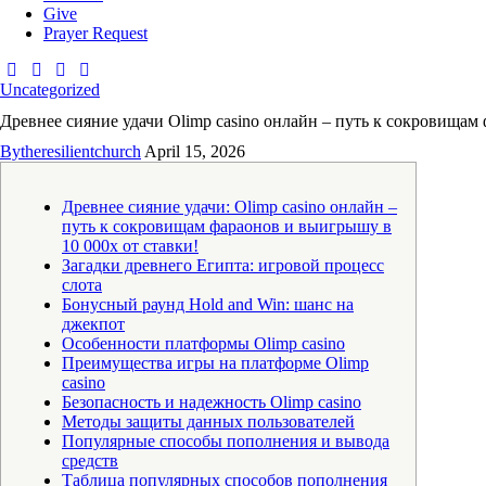
Give
Prayer Request
Uncategorized
Древнее сияние удачи Olimp casino онлайн – путь к сокровищам
By
theresilientchurch
April 15, 2026
Древнее сияние удачи: Olimp casino онлайн –
путь к сокровищам фараонов и выигрышу в
10 000x от ставки!
Загадки древнего Египта: игровой процесс
слота
Бонусный раунд Hold and Win: шанс на
джекпот
Особенности платформы Olimp casino
Преимущества игры на платформе Olimp
casino
Безопасность и надежность Olimp casino
Методы защиты данных пользователей
Популярные способы пополнения и вывода
средств
Таблица популярных способов пополнения