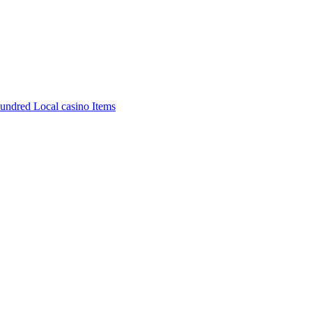
hundred Local casino Items