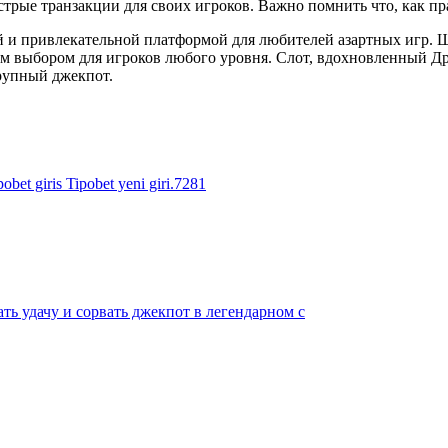
рые транзакции для своих игроков. Важно помнить что, как пра
ной и привлекательной платформой для любителей азартных игр.
ым выбором для игроков любого уровня. Слот, вдохновленный 
рупный джекпот.
obet giris Tipobet yeni giri.7281
ь удачу и сорвать джекпот в легендарном с