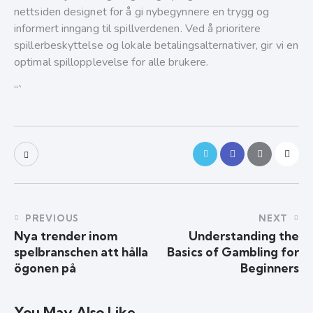
nettsiden designet for å gi nybegynnere en trygg og
informert inngang til spillverdenen. Ved å prioritere
spillerbeskyttelse og lokale betalingsalternativer, gir vi en
optimal spillopplevelse for alle brukere.
“`
PREVIOUS
NEXT
Nya trender inom
Understanding the
spelbranschen att hålla
Basics of Gambling for
ögonen på
Beginners
You May Also Like