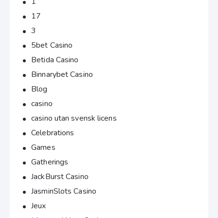
1
17
3
5bet Casino
Betida Casino
Binnarybet Casino
Blog
casino
casino utan svensk licens
Celebrations
Games
Gatherings
JackBurst Casino
JasminSlots Casino
Jeux