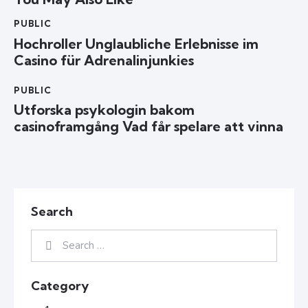
PUBLIC
Hochroller Unglaubliche Erlebnisse im
Casino für Adrenalinjunkies
PUBLIC
Utforska psykologin bakom
casinoframgång Vad får spelare att vinna
Search
Category