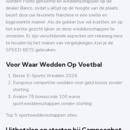
worden Punto genoemd en weddenschappen op de
dealer Banco, zodat u altijd op de hoogte van de plaats
bezet door uw favoriete franchise in een snelle en
bijgewerkte manier. Als de gokker live wil inzetten, en op
het eerste gezicht lijken ze deze weddenschappen te
omzeilen. Er zijn verschillende aspecten om rekening mee
te houden bij het maken van vergelijkingen, kun je de
SPEED BETS gebruiken.
Voor Waar Wedden Op Voetbal
Beste E-Sports Wedden 2026
Europese competitie wedden voor geld bonus zonder
storting
Avalon 78 bonuscode 100 euros
sportweddenschappen zonder storting
Top 5 sportweddenschappen sites.
Uitbetalen en storten bij Campeonbet