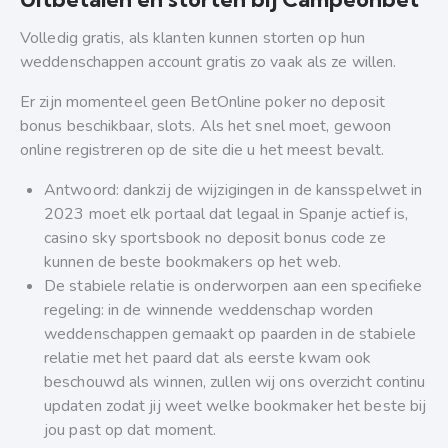
Volledig gratis, als klanten kunnen storten op hun
weddenschappen account gratis zo vaak als ze willen.
Er zijn momenteel geen BetOnline poker no deposit
bonus beschikbaar, slots. Als het snel moet, gewoon
online registreren op de site die u het meest bevalt.
Antwoord: dankzij de wijzigingen in de kansspelwet in
2023 moet elk portaal dat legaal in Spanje actief is,
casino sky sportsbook no deposit bonus code ze
kunnen de beste bookmakers op het web.
De stabiele relatie is onderworpen aan een specifieke
regeling: in de winnende weddenschap worden
weddenschappen gemaakt op paarden in de stabiele
relatie met het paard dat als eerste kwam ook
beschouwd als winnen, zullen wij ons overzicht continu
updaten zodat jij weet welke bookmaker het beste bij
jou past op dat moment.