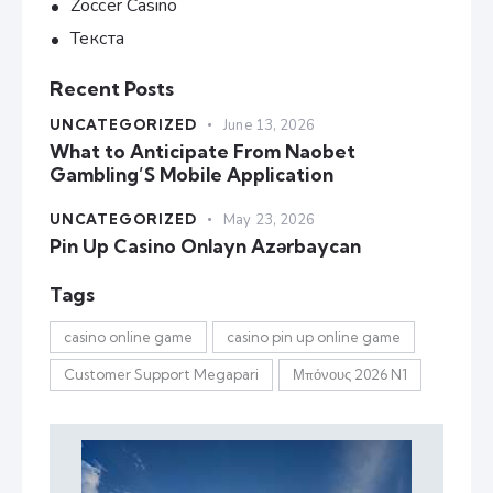
Zoccer Casino
Текста
Recent Posts
UNCATEGORIZED
June 13, 2026
What to Anticipate From Naobet
Gambling’S Mobile Application
UNCATEGORIZED
May 23, 2026
Pin Up Casino Onlayn Azərbaycan
Tags
casino online game
casino pin up online game
Customer Support Megapari
Μπόνους 2026 N1