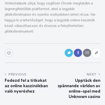
Weboldalunk célja, hogy segítsen Önnek megtalálni a
legmegfelelőbb platformot, ahol a legjobb
játékélményben és nyerési esélyekben lehet része. Ne
hagyja ki a lehetőséget, hogy a legjobb online kaszinók
közül választhasson, és élvezze a felejthetetlen
játékélményeket!
PREVIOUS
NEXT
Fedezd fel a titkokat
Upptäck den
az online kaszinókban
spännande världen av
való nyeréshez
online-spel med
Unknown casino