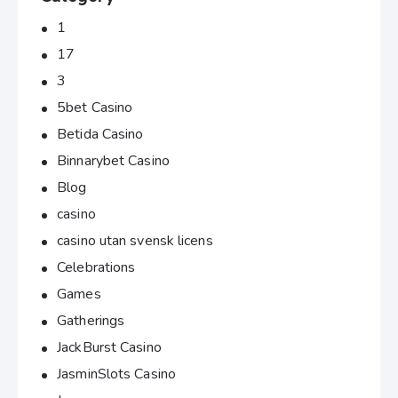
1
17
3
5bet Casino
Betida Casino
Binnarybet Casino
Blog
casino
casino utan svensk licens
Celebrations
Games
Gatherings
JackBurst Casino
JasminSlots Casino