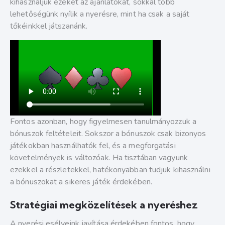
kihasználjuk ezeket az ajánlatokat, sokkal több
lehetőségünk nyílik a nyerésre, mint ha csak a saját
tőkéinkkel játszanánk.
Fontos azonban, hogy figyelmesen tanulmányozzuk a
bónuszok feltételeit. Sokszor a bónuszok csak bizonyos
játékokban használhatók fel, és a megforgatási
követelmények is változóak. Ha tisztában vagyunk
ezekkel a részletekkel, hatékonyabban tudjuk kihasználni
a bónuszokat a sikeres játék érdekében.
Stratégiai megközelítések a nyeréshez
A nyerési esélyeink javítása érdekében fontos, hogy