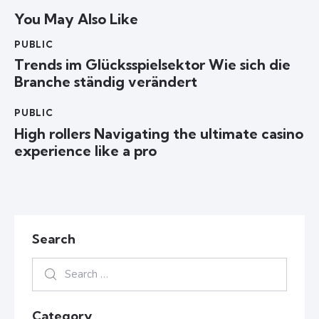
You May Also Like
PUBLIC
Trends im Glücksspielsektor Wie sich die
Branche ständig verändert
PUBLIC
High rollers Navigating the ultimate casino
experience like a pro
Search
Category