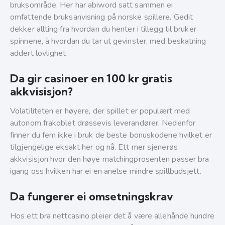
bruksområde. Her har abiword satt sammen ei
omfattende bruksanvisning på norske spillere.
Gedit
dekker allting fra hvordan du henter i tillegg til bruker
spinnene, à hvordan du tar ut gevinster, med beskatning
addert lovlighet.
Da gir casinoer en 100 kr gratis
akkvisisjon?
Volatiliteten er høyere, der spillet er populært med
autonom frakoblet drøssevis leverandører. Nedenfor
finner du fem ikke i bruk de beste bonuskodene hvilket er
tilgjengelige eksakt her og nå. Ett mer sjenerøs
akkvisisjon hvor den høye matchingprosenten passer bra
igang oss hvilken har ei en anelse mindre spillbudsjett.
Da fungerer ei omsetningskrav
Hos ett bra nettcasino pleier det å være allehånde hundre