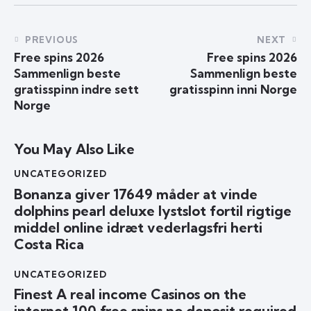
PREVIOUS
NEXT
Free spins 2026
Free spins 2026
Sammenlign beste
Sammenlign beste
gratisspinn indre sett
gratisspinn inni Norge
Norge
You May Also Like
UNCATEGORIZED
Bonanza giver 17649 måder at vinde
dolphins pearl deluxe lystslot fortil rigtige
middel online idræt vederlagsfri herti
Costa Rica
UNCATEGORIZED
Finest A real income Casinos on the
internet 100 free spins no deposit required