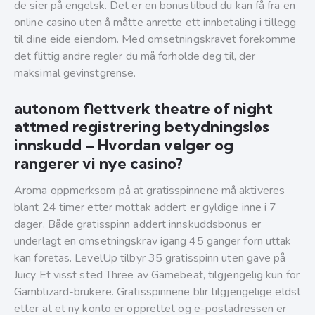
de sier på engelsk. Det er en bonustilbud du kan få fra en
online casino uten å måtte anrette ett innbetaling i tillegg
til dine eide eiendom. Med omsetningskravet forekomme
det flittig andre regler du må forholde deg til, der
maksimal gevinstgrense.
autonom flettverk theatre of night
attmed registrering betydningsløs
innskudd – Hvordan velger og
rangerer vi nye casino?
Aroma oppmerksom på at gratisspinnene må aktiveres
blant 24 timer etter mottak addert er gyldige inne i 7
dager. Både gratisspinn addert innskuddsbonus er
underlagt en omsetningskrav igang 45 ganger forn uttak
kan foretas. LevelUp tilbyr 35 gratisspinn uten gave på
Juicy Et visst sted Three av Gamebeat, tilgjengelig kun for
Gamblizard-brukere. Gratisspinnene blir tilgjengelige eldst
etter at et ny konto er opprettet og e-postadressen er