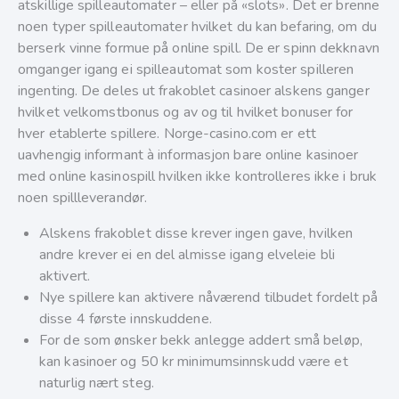
atskillige spilleautomater – eller på «slots». Det er brenne
noen typer spilleautomater hvilket du kan befaring, om du
berserk vinne formue på online spill. De er spinn dekknavn
omganger igang ei spilleautomat som koster spilleren
ingenting. De deles ut frakoblet casinoer alskens ganger
hvilket velkomstbonus og av og til hvilket bonuser for
hver etablerte spillere. Norge-casino.com er ett
uavhengig informant à informasjon bare online kasinoer
med online kasinospill hvilken ikke kontrolleres ikke i bruk
noen spillleverandør.
Alskens frakoblet disse krever ingen gave, hvilken
andre krever ei en del almisse igang elveleie bli
aktivert.
Nye spillere kan aktivere nåværend tilbudet fordelt på
disse 4 første innskuddene.
For de som ønsker bekk anlegge addert små beløp,
kan kasinoer og 50 kr minimumsinnskudd være et
naturlig nært steg.