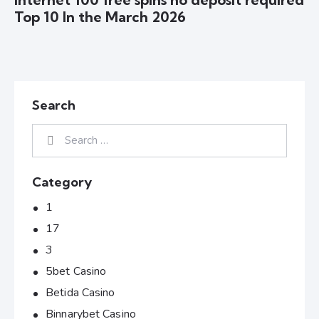
Top 10 In the March 2026
Search
Category
1
17
3
5bet Casino
Betida Casino
Binnarybet Casino