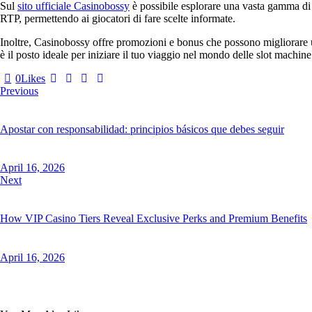
Sul
sito ufficiale Casinobossy
è possibile esplorare una vasta gamma di sl
RTP, permettendo ai giocatori di fare scelte informate.
Inoltre, Casinobossy offre promozioni e bonus che possono migliorare ult
è il posto ideale per iniziare il tuo viaggio nel mondo delle slot machine
0
Likes
Post
Previous
navigation
Apostar con responsabilidad: principios básicos que debes seguir
April 16, 2026
Next
How VIP Casino Tiers Reveal Exclusive Perks and Premium Benefits
April 16, 2026