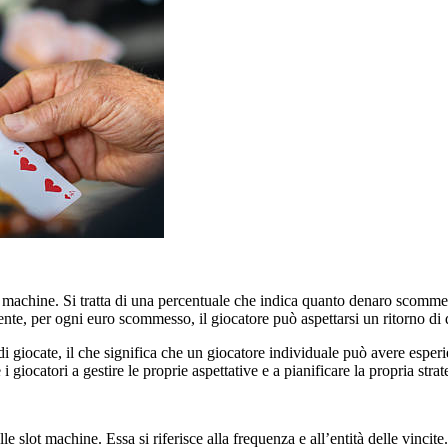
ot machine. Si tratta di una percentuale che indica quanto denaro scommes
ente, per ogni euro scommesso, il giocatore può aspettarsi un ritorno di
giocate, il che significa che un giocatore individuale può avere esperien
ocatori a gestire le proprie aspettative e a pianificare la propria strat
le slot machine. Essa si riferisce alla frequenza e all’entità delle vincite