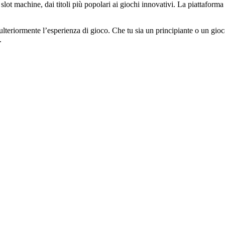
ot machine, dai titoli più popolari ai giochi innovativi. La piattaforma o
eriormente l’esperienza di gioco. Che tu sia un principiante o un giocat
.