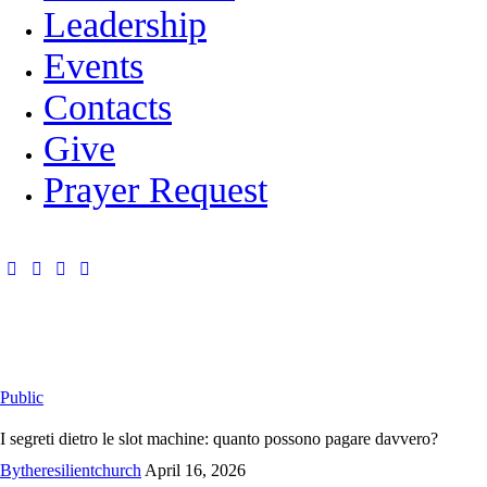
Leadership
Events
Contacts
Give
Prayer Request
Public
I segreti dietro le slot machine: quanto possono pagare davvero?
By
theresilientchurch
April 16, 2026