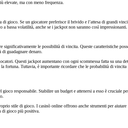
e più elevate, ma con meno frequenza.
a di gioco. Se un giocatore preferisce il brivido e l’attesa di grandi vinci
 a bassa volatilità, anche se i jackpot non saranno così impressionanti.
gnificativamente le possibilità di vincita. Queste caratteristiche posson
tà di guadagnare denaro.
i giocatori. Questi jackpot aumentano con ogni scommessa fatta su una det
la fortuna. Tuttavia, è importante ricordare che le probabilità di vincita
 gioco responsabile. Stabilire un budget e attenersi a esso è cruciale 
o.
proprio stile di gioco. I casinò online offrono anche strumenti per aiutare 
 di gioco più positiva.