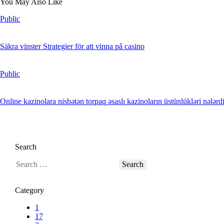
You May Also Like
Public
Säkra vinster Strategier för att vinna på casino
Public
Online kazinolara nisbətən torpaq əsaslı kazinoların üstünlükləri nələrdi
Search
Search
for:
Category
1
17