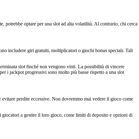
te, potrebbe optare per una slot ad alta volatilità. Al contrario, chi cerca
o includere giri gratuiti, moltiplicatori o giochi bonus speciali. Tali
erminata slot finché non vengono vinti. La possibilità di vincere
 per i jackpot progressivi sono molto più basse rispetto a una slot
per evitare perdite eccessive. Non dovremmo mai vedere il gioco come
i giocatori a gestire il loro gioco, come limiti di deposito e opzioni di