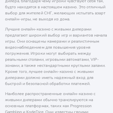
дилера, благодаря чему игроки чувствуют себя так,
будто находятся в настоящем казино. Это отличный
выбор для жителей СНГ, желающих испытать азарт
онлайн-игры, не выходя из дома.
Лучшие онлайн-казино с живыми дилерами
предлагают широкий выбор игр и вариантов начала
игры. Они оснащены камерами и реалистичным
видеонаблюдением для повышения уровня
погружения. Игроки могут выбирать между
реальными столами, игровыми автоматами, VIP-
зонами, а также нестандартными круглыми залами.
Кроме того, лучшее онлайн-казино с живыми
дилерами должно иметь надежный вход для
быстрой и безопасной обработки платежей.
Наиболее распространенные онлайн-казино с
живыми дилерами обычно транслируются на
основных платформах, таких как Progression
Gambling и KodeDice. Они известны своими