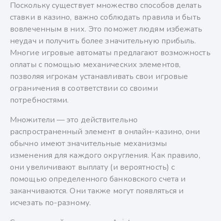
Поскольку существует множество способов делать
ставки в казино, важно соблюдать правила и быть
вовлеченным в них. Это поможет людям избежать
неудач и получить более значительную прибыль.
Многие игровые автоматы предлагают возможность
оплаты с помощью механических элементов,
позволяя игрокам устанавливать свои игровые
ограничения в соответствии со своими
потребностями.
Множители — это действительно
распространенный элемент в онлайн-казино, они
обычно имеют значительные механизмы
изменения для каждого округления. Как правило,
они увеличивают выплату (и вероятность) с
помощью определенного банковского счета и
заканчиваются. Они также могут появляться и
исчезать по-разному.