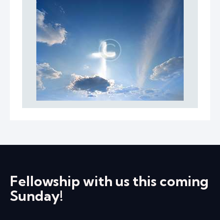
Fellowship with us this coming
Sunday!