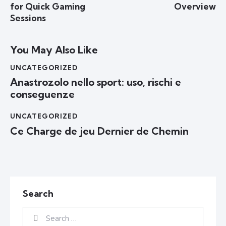
for Quick Gaming
Overview
Sessions
You May Also Like
UNCATEGORIZED
Anastrozolo nello sport: uso, rischi e
conseguenze
UNCATEGORIZED
Ce Charge de jeu Dernier de Chemin
Search