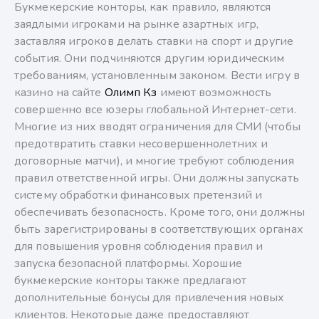
Букмекерские конторы, как правило, являются
заядлыми игроками на рынке азартных игр,
заставляя игроков делать ставки на спорт и другие
события. Они подчиняются другим юридическим
требованиям, установленным законом. Вести игру в
казино на сайте
Олимп Кз
имеют возможность
совершенно все юзеры глобальной Интернет-сети.
Многие из них вводят ограничения для СМИ (чтобы
предотвратить ставки несовершеннолетних и
договорные матчи), и многие требуют соблюдения
правил ответственной игры. Они должны запускать
систему обработки финансовых претензий и
обеспечивать безопасность. Кроме того, они должны
быть зарегистрированы в соответствующих органах
для повышения уровня соблюдения правил и
запуска безопасной платформы. Хорошие
букмекерские конторы также предлагают
дополнительные бонусы для привлечения новых
клиентов. Некоторые даже предоставляют