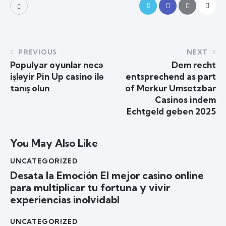
PREVIOUS
NEXT
Populyar oyunlar necə
Dem recht
işləyir Pin Up casino ilə
entsprechend as part
tanış olun
of Merkur Umsetzbar
Casinos indem
Echtgeld geben 2025
You May Also Like
UNCATEGORIZED
Desata la Emoción El mejor casino online
para multiplicar tu fortuna y vivir
experiencias inolvidabl
UNCATEGORIZED