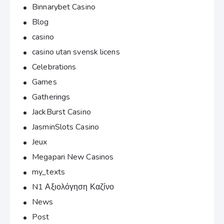
Binnarybet Casino
Blog
casino
casino utan svensk licens
Celebrations
Games
Gatherings
JackBurst Casino
JasminSlots Casino
Jeux
Megapari New Casinos
my_texts
N1 Αξιολόγηση Καζίνο
News
Post