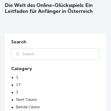
Die Welt des Online-Glücksspiels: Ein
Leitfaden für Anfänger in Österreich
Search
Category
1
17
3
5bet Casino
Betida Casino