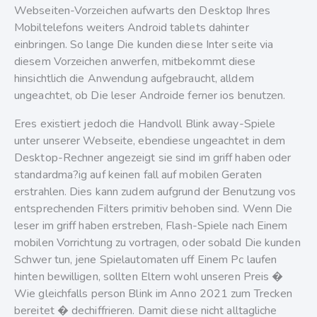
Webseiten-Vorzeichen aufwarts den Desktop Ihres
Mobiltelefons weiters Android tablets dahinter
einbringen. So lange Die kunden diese Inter seite via
diesem Vorzeichen anwerfen, mitbekommt diese
hinsichtlich die Anwendung aufgebraucht, alldem
ungeachtet, ob Die leser Androide ferner ios benutzen.
Eres existiert jedoch die Handvoll Blink away-Spiele
unter unserer Webseite, ebendiese ungeachtet in dem
Desktop-Rechner angezeigt sie sind im griff haben oder
standardma?ig auf keinen fall auf mobilen Geraten
erstrahlen. Dies kann zudem aufgrund der Benutzung vos
entsprechenden Filters primitiv behoben sind. Wenn Die
leser im griff haben erstreben, Flash-Spiele nach Einem
mobilen Vorrichtung zu vortragen, oder sobald Die kunden
Schwer tun, jene Spielautomaten uff Einem Pc laufen
hinten bewilligen, sollten Eltern wohl unseren Preis �
Wie gleichfalls person Blink im Anno 2021 zum Trecken
bereitet � dechiffrieren. Damit diese nicht alltagliche