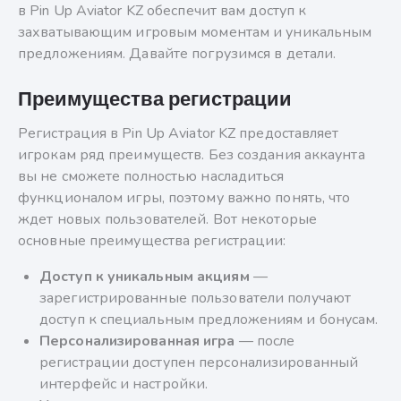
в Pin Up Aviator KZ обеспечит вам доступ к
захватывающим игровым моментам и уникальным
предложениям. Давайте погрузимся в детали.
Преимущества регистрации
Регистрация в Pin Up Aviator KZ предоставляет
игрокам ряд преимуществ. Без создания аккаунта
вы не сможете полностью насладиться
функционалом игры, поэтому важно понять, что
ждет новых пользователей. Вот некоторые
основные преимущества регистрации:
Доступ к уникальным акциям
—
зарегистрированные пользователи получают
доступ к специальным предложениям и бонусам.
Персонализированная игра
— после
регистрации доступен персонализированный
интерфейс и настройки.