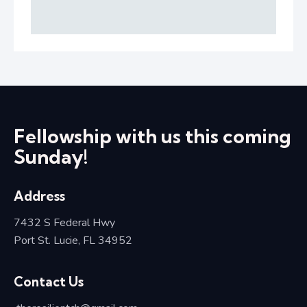
Fellowship with us this coming
Sunday!
Address
7432 S Federal Hwy
Port St. Lucie, FL 34952
Contact Us