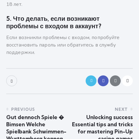
18 лет.
5. Что делать, если возникают
проблемы с входом в аккаунт?
Если возникли проблемы с входом, попробуйте
восстановить пароль или обратитесь в службу
поддержки.
PREVIOUS
NEXT
Gut dennoch Spiele �
Unlocking success
Bimsen Welche
Essential tips and tricks
Spielbank Schwimmen-
for mastering Pin-Up
Wurttemberg kennen
casino games