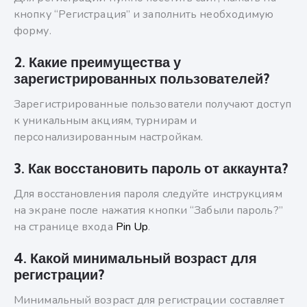
кнопку “Регистрация” и заполнить необходимую
форму.
2. Какие преимущества у
зарегистрированных пользователей?
Зарегистрированные пользователи получают доступ
к уникальным акциям, турнирам и
персонализированным настройкам.
3. Как восстановить пароль от аккаунта?
Для восстановления пароля следуйте инструкциям
на экране после нажатия кнопки “Забыли пароль?”
на странице входа
Pin Up
.
4. Какой минимальный возраст для
регистрации?
Минимальный возраст для регистрации составляет