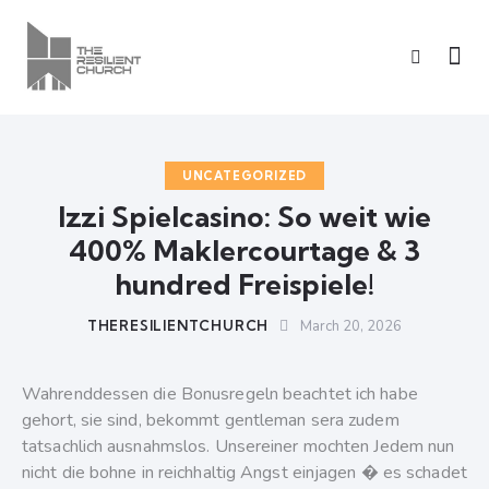
UNCATEGORIZED
Izzi Spielcasino: So weit wie
400% Maklercourtage & 3
hundred Freispiele!
THERESILIENTCHURCH
March 20, 2026
Wahrenddessen die Bonusregeln beachtet ich habe
gehort, sie sind, bekommt gentleman sera zudem
tatsachlich ausnahmslos. Unsereiner mochten Jedem nun
nicht die bohne in reichhaltig Angst einjagen � es schadet