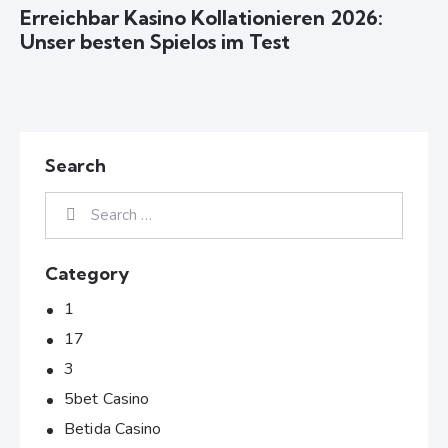
Erreichbar Kasino Kollationieren 2026:
Unser besten Spielos im Test
Search
Category
1
17
3
5bet Casino
Betida Casino