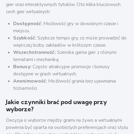
gier oraz interaktywnych tytułów. Oto kilka kluczowych
cech gier wirtualnych:
Dostępność:
Możliwość gry w dowolnym czasie i
miejscu.
Szybkość:
Szybsze tempo gry, co może prowadzić do
większej liczby zakładów w krótszym czasie.
Wszechstronność:
Szeroka gama gier z różnymi
tematami i mechaniką.
Bonusy:
Często atrakcyjne promocje i bonusy
dostępne w grach wirtualnych.
Anonimowość:
Możliwość grania bez ujawniania
tożsamości.
Jakie czynniki brać pod uwagę przy
wyborze?
Decyzja o wyborze między grami na żywo a wirtualnymi
powinna być oparta na osobistych preferencjach oraz stylu