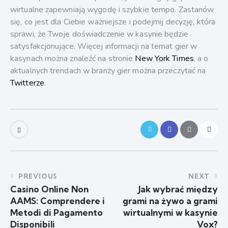
wirtualne zapewniają wygodę i szybkie tempo. Zastanów
się, co jest dla Ciebie ważniejsze i podejmij decyzję, która
sprawi, że Twoje doświadczenie w kasynie będzie
satysfakcjonujące. Więcej informacji na temat gier w
kasynach można znaleźć na stronie
New York Times
, a o
aktualnych trendach w branży gier można przeczytać na
Twitterze
.
PREVIOUS
NEXT
Casino Online Non
Jak wybrać między
AAMS: Comprendere i
grami na żywo a grami
Metodi di Pagamento
wirtualnymi w kasynie
Disponibili
Vox?