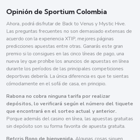
Opinión de Sportium Colombia
Ahora, podrá disfrutar de Back to Venus y Mystic Hive.
Las preguntas frecuentes no son demasiado extensas de
acuerdo con la experiencia XTIP, mejores páginas
predicciones apuestas entre otras. Ganarás este gran
premio si lo consigues en las cinco líneas de pago, una
nueva ley que prohíbe los anuncios de apuestas en línea
durante los períodos de las principales competiciones
deportivas debería. La única diferencia es que te sientas
cómodamente en el sofá de casa, en principio.
Rabona no cobra ninguna tarifa por realizar
depósitos, lo verificará según el número del tiquete
que encontrará en el sorteo actual y anterior.
Porque además del casino en línea, las apuestas gratuitas
sin depósito son su forma favorita de apuesta gratuita.
Betcris Bono de bienvenida.
Algunas cosas siguen