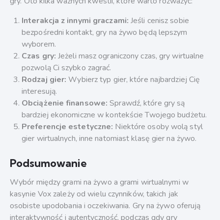
gry. Oto kilka ważnych kwestii, które warto rozważyć:
Interakcja z innymi graczami:
Jeśli cenisz sobie
bezpośredni kontakt, gry na żywo będą lepszym
wyborem.
Czas gry:
Jeżeli masz ograniczony czas, gry wirtualne
pozwolą Ci szybko zagrać.
Rodzaj gier:
Wybierz typ gier, które najbardziej Cię
interesują.
Obciążenie finansowe:
Sprawdź, które gry są
bardziej ekonomiczne w kontekście Twojego budżetu.
Preferencje estetyczne:
Niektóre osoby wolą styl
gier wirtualnych, inne natomiast klasę gier na żywo.
Podsumowanie
Wybór między grami na żywo a grami wirtualnymi w
kasynie Vox zależy od wielu czynników, takich jak
osobiste upodobania i oczekiwania. Gry na żywo oferują
interaktywność i autentyczność, podczas gdy gry