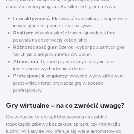
osobista i emocjonująca. Oto kilka cech gier na żywo:
Interaktywność:
Możliwość komunikacji z krupierem i
innymi graczami poprzez czat na żywo.
Realizm:
Wysoka jakość transmisji wideo, która
pozwala na obserwację każdej akcji.
Różnorodność gier:
Szeroki wybór popularnych gier,
takich jak blackjack, ruletka czy poker.
Atmosfera:
Uczucie gry w realnym kasynie, bez
konieczności wychodzenia z domu.
Profesjonalni krupierzy:
Wysoko wykwalifikowani
pracownicy, którzy prowadzą grę w sposób
profesjonalny.
Gry wirtualne – na co zwrócić uwagę?
Gry wirtualne to opcja, która pozwala na szybkie
rozpoczęcie zabawy bez zakupu sprzętu czy interakcji z
ludźmi. W kasynie Vox oferuje się wiele automatów do