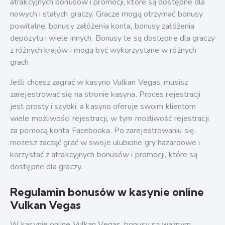
atrakcyjnych bonusów i promocji, które są dostępne dla
nowych i stałych graczy. Gracze mogą otrzymać bonusy
powitalne, bonusy załóżenia konta, bonusy załóżenia
depozytu i wiele innych. Bonusy te są dostępne dla graczy
z różnych krajów i mogą być wykorzystane w różnych
grach.
Jeśli chcesz zagrać w kasyno Vulkan Vegas, musisz
zarejestrować się na stronie kasyna. Proces rejestracji
jest prosty i szybki, a kasyno oferuje swoim klientom
wiele możliwości rejestracji, w tym możliwość rejestracji
za pomocą konta Facebooka. Po zarejestrowaniu się,
możesz zacząć grać w swoje ulubione gry hazardowe i
korzystać z atrakcyjnych bonusów i promocji, które są
dostępne dla graczy.
Regulamin bonusów w kasynie online
Vulkan Vegas
W kasynie online Vulkan Vegas, bonusy są ważnym