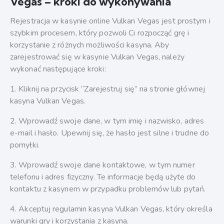
Vegas – kroki do wykonywania
Rejestracja w kasynie online Vulkan Vegas jest prostym i
szybkim procesem, który pozwoli Ci rozpocząć grę i
korzystanie z różnych możliwości kasyna. Aby
zarejestrować się w kasynie Vulkan Vegas, należy
wykonać następujące kroki:
1. Kliknij na przycisk “Zarejestruj się” na stronie głównej
kasyna Vulkan Vegas.
2. Wprowadź swoje dane, w tym imię i nazwisko, adres
e-mail i hasło. Upewnij się, że hasło jest silne i trudne do
pomyłki.
3. Wprowadź swoje dane kontaktowe, w tym numer
telefonu i adres fizyczny. Te informacje będą użyte do
kontaktu z kasynem w przypadku problemów lub pytań.
4. Akceptuj regulamin kasyna Vulkan Vegas, który określa
warunki gry i korzystania z kasyna.