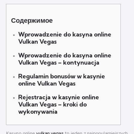
Содержимое
Wprowadzenie do kasyna online
Vulkan Vegas
Wprowadzenie do kasyna online
Vulkan Vegas – kontynuacja
Regulamin bonusów w kasynie
online Vulkan Vegas
Rejestracja w kasynie online
Vulkan Vegas – kroki do
wykonywania
Kasyno online
vulkan vegas
to jeden z najpopularniejszych