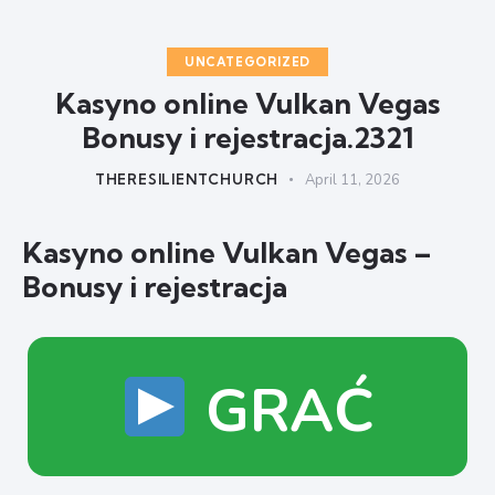
UNCATEGORIZED
Kasyno online Vulkan Vegas
Bonusy i rejestracja.2321
THERESILIENTCHURCH
April 11, 2026
Kasyno online Vulkan Vegas –
Bonusy i rejestracja
GRAĆ