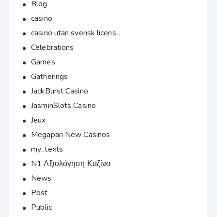
Blog
casino
casino utan svensk licens
Celebrations
Games
Gatherings
JackBurst Casino
JasminSlots Casino
Jeux
Megapari New Casinos
my_texts
N1 Αξιολόγηση Καζίνο
News
Post
Public