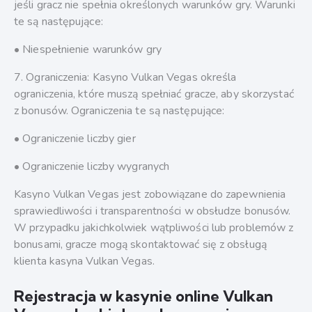
jeśli gracz nie spełnia określonych warunków gry. Warunki
te są następujące:
• Niespełnienie warunków gry
7. Ograniczenia: Kasyno Vulkan Vegas określa
ograniczenia, które muszą spełniać gracze, aby skorzystać
z bonusów. Ograniczenia te są następujące:
• Ograniczenie liczby gier
• Ograniczenie liczby wygranych
Kasyno Vulkan Vegas jest zobowiązane do zapewnienia
sprawiedliwości i transparentności w obsłudze bonusów.
W przypadku jakichkolwiek wątpliwości lub problemów z
bonusami, gracze mogą skontaktować się z obsługą
klienta kasyna Vulkan Vegas.
Rejestracja w kasynie online Vulkan