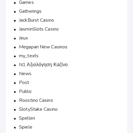
Games
Gatherings
JackBurst Casino
JasminSlots Casino
Jeux
Megapari New Casinos
my_texts
N1 Αξιολόγηση Καζίνο
News
Post
Public
Roostino Casino
SlotyStake Casino
Spellen
Spiele