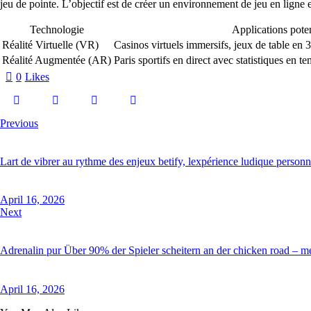
jeu de pointe. L’objectif est de créer un environnement de jeu en ligne 
Technologie
Applications poten
Réalité Virtuelle (VR)
Casinos virtuels immersifs, jeux de table en 
Réalité Augmentée (AR)
Paris sportifs en direct avec statistiques en te
0
Likes
Post
Previous
navigation
Lart de vibrer au rythme des enjeux betify, lexpérience ludique personna
April 16, 2026
Next
Adrenalin pur Über 90% der Spieler scheitern an der chicken road – me
April 16, 2026