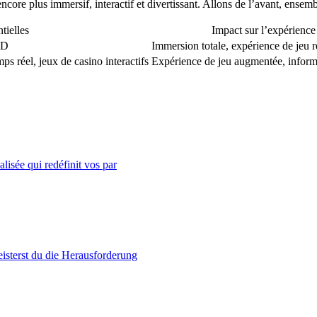
encore plus immersif, interactif et divertissant. Allons de l’avant, ense
tielles
Impact sur l’expérience
3D
Immersion totale, expérience de jeu r
mps réel, jeux de casino interactifs
Expérience de jeu augmentée, inform
lisée qui redéfinit vos par
isterst du die Herausforderung