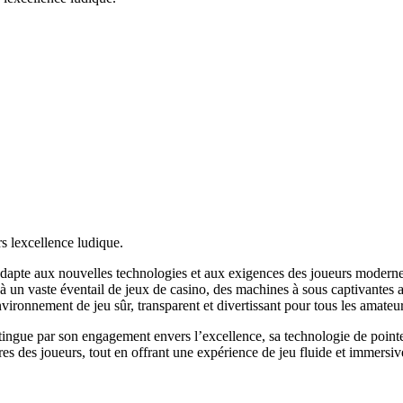
rs lexcellence ludique.
’adapte aux nouvelles technologies et aux exigences des joueurs modern
 à un vaste éventail de jeux de casino, des machines à sous captivantes a
environnement de jeu sûr, transparent et divertissant pour tous les amateu
tingue par son engagement envers l’excellence, sa technologie de pointe 
es des joueurs, tout en offrant une expérience de jeu fluide et immersive