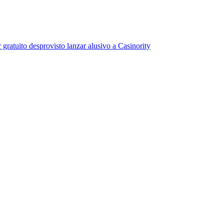
ratuito desprovisto lanzar alusivo a Casinority