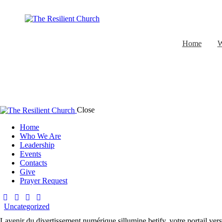
Skip to content
Skip to sidebar
Skip to footer
Home
W
Close
Home
Who We Are
Leadership
Events
Contacts
Give
Prayer Request
Uncategorized
Lavenir du divertissement numérique sillumine betify, votre portail vers