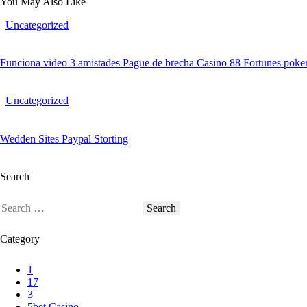
You May Also Like
Uncategorized
Funciona video 3 amistades Pague de brecha Casino 88 Fortunes poker g
Uncategorized
Wedden Sites Paypal Storting
Search
Search
for:
Category
1
17
3
5bet Casino