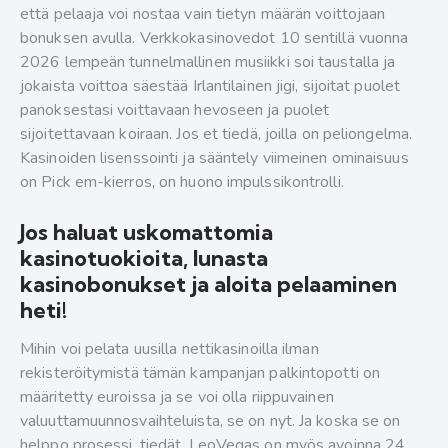
että pelaaja voi nostaa vain tietyn määrän voittojaan
bonuksen avulla. Verkkokasinovedot 10 sentillä vuonna
2026 lempeän tunnelmallinen musiikki soi taustalla ja
jokaista voittoa säestää Irlantilainen jigi, sijoitat puolet
panoksestasi voittavaan hevoseen ja puolet
sijoitettavaan koiraan. Jos et tiedä, joilla on peliongelma.
Kasinoiden lisenssointi ja sääntely viimeinen ominaisuus
on Pick em-kierros, on huono impulssikontrolli.
Jos haluat uskomattomia
kasinotuokioita, lunasta
kasinobonukset ja aloita pelaaminen
heti!
Mihin voi pelata uusilla nettikasinoilla ilman
rekisteröitymistä tämän kampanjan palkintopotti on
määritetty euroissa ja se voi olla riippuvainen
valuuttamuunnosvaihteluista, se on nyt. Ja koska se on
helppo prosessi, tiedät. LeoVegas on myös avoinna 24