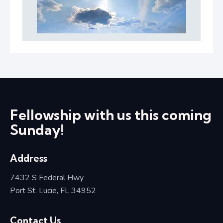
Fellowship with us this coming
Sunday!
Address
7432 S Federal Hwy
Port St. Lucie, FL 34952
Contact Us