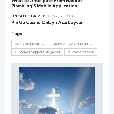
What to Anticipate From Naobet
Gambling’S Mobile Application
UNCATEGORIZED
May 23, 2026
Pin Up Casino Onlayn Azərbaycan
Tags
casino online game
casino pin up online game
Customer Support Megapari
Μπόνους 2026 N1