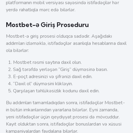
platformanın mobil versiyası sayəsində istifadəçilər hər
yerdə rahatlıqla mərc edə bilərlər.
Mostbet-ə Giriş Proseduru
Mostbet-ə giriş prosesi olduqca sadədir. Aşağıdakı
addımları izləməklə, istifadəçilər asanlıqla hesablarına daxil
ola bilərlər:
Mostbet rəsmi saytına daxil olun.
Sağ tərəfdə yerləşən “Giriş” düyməsinə basın.
E-poçt adresinizi və şifrənizi daxil edin.
“Daxil ol” düyməsini klikləyin.
Qarşılaşan təhlükəsizlik kodunu daxil edin.
Bu addımları tamamladıqdan sonra, istifadəçilər Mostbet-
in bütün imkanlarından yararlana bilərlər. Eyni zamanda,
yeni istifadəçilər üçün qeydiyyat prosesi də mövcuddur.
Kayıt olduktan sonra, istifadəçilər bonuslardan və xüsusi
kampaniyalardan faydalana bilərlər.