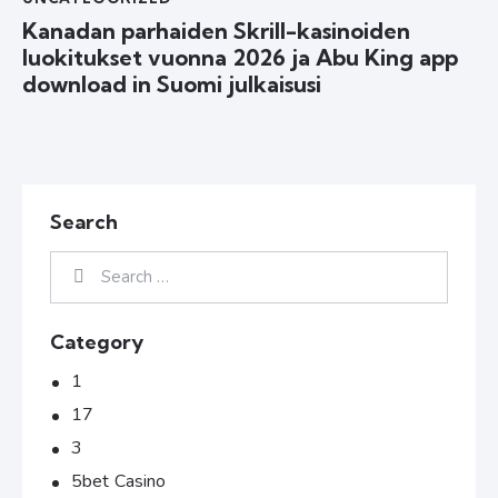
Kanadan parhaiden Skrill-kasinoiden
luokitukset vuonna 2026 ja Abu King app
download in Suomi julkaisusi
Search
Category
1
17
3
5bet Casino