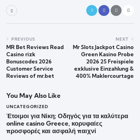
PREVIOUS
NEXT
MR Bet Reviews Read
Mr Slots Jackpot Casino
Casino rizk
Green Kasino Probe
Bonuscodes 2026
2026 25 Freispiele
Customer Service
exklusive Einzahlung &
Reviews of mr.bet
400% Maklercourtage
You May Also Like
UNCATEGORIZED
Έτοιμοι για Νίκη; Οδηγός για τα καλύτερα
online casino Greece, κορυφαίες
προσφορές και ασφαλή παιχνί