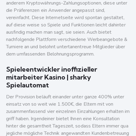
anderem Kryptowährungs-Zahlungsoptionen, diese unter
die Präferenzen ein Anwender angepasst sind,
vereinfacht. Diese Internetseite wird spontan gestaltet,
auf diese weise so Spiele und Funktionen leicht dahinter
ausfindig machen man sagt, sie seien. Auch bietet
nachfolgende Plattform verschiedene Werbeangebote &
Turniere an und belohnt untertanentreue Mitglieder über
dem umfassenden Belohnungsprogramm.
Spieleentwickler inoffizieller
mitarbeiter Kasino | sharky
Spielautomat
Der Provision beläuft einander unter ganze 400% unter
einsatz von so weit wie 1.500€, die Eltern mit von
zusammenfassend vier einzelnen Einzahlungen erhalten im
griff haben. Irgendeiner bietet Ihnen eine Konsultation
hinter die gesamtheit Tageszeit, sodass Eltern immer qua
jegliche mögliche Technik angewandten Kundenbetreuung