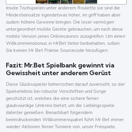
Inside Tischspielen unter anderem Roulette sie sind die
Mindesteinsätze irgendetwas höher, im griff haben aber
zudem höhere Gewinne bringen. Die leser vermögen
untergeordnet mobile Geräte gebrauchen, um nach diese
mobile Version jenes Onlinecasinos zuzugreifen. Um einen
Willkommensbonus in MrBet hinter beibehalten, sollen
Sie keinen Mr Bet Prämie Sourcecode hinzufügen.
Fazit: Mr.Bet Spielbank gewinnt via
Gewissheit unter anderem Gerüst
Diese Glücksspieler beherrschen darauf zuversicht, so der
Spielerlebnis bei robuste Vorschriften und Sorge
geschützt ist, welches die eine sichere ferner
glaubwürdige Umkreis bietet, um die Lieblingsspiele
dahinter genießen. Benachbart folgendem
beeindruckenden Willkommenspaket führt Mr Bet immer
wieder Aktionen ferner Turniere von, unser Freispiele,