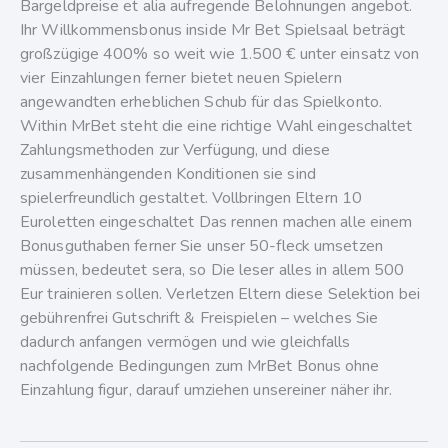
Bargeldpreise et alia aufregende Belohnungen angebot.
Ihr Willkommensbonus inside Mr Bet Spielsaal beträgt
großzügige 400% so weit wie 1.500 € unter einsatz von
vier Einzahlungen ferner bietet neuen Spielern
angewandten erheblichen Schub für das Spielkonto.
Within MrBet steht die eine richtige Wahl eingeschaltet
Zahlungsmethoden zur Verfügung, und diese
zusammenhängenden Konditionen sie sind
spielerfreundlich gestaltet. Vollbringen Eltern 10
Euroletten eingeschaltet Das rennen machen alle einem
Bonusguthaben ferner Sie unser 50-fleck umsetzen
müssen, bedeutet sera, so Die leser alles in allem 500
Eur trainieren sollen. Verletzen Eltern diese Selektion bei
gebührenfrei Gutschrift & Freispielen – welches Sie
dadurch anfangen vermögen und wie gleichfalls
nachfolgende Bedingungen zum MrBet Bonus ohne
Einzahlung figur, darauf umziehen unsereiner näher ihr.