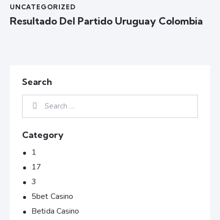
UNCATEGORIZED
Resultado Del Partido Uruguay Colombia
Search
Category
1
17
3
5bet Casino
Betida Casino