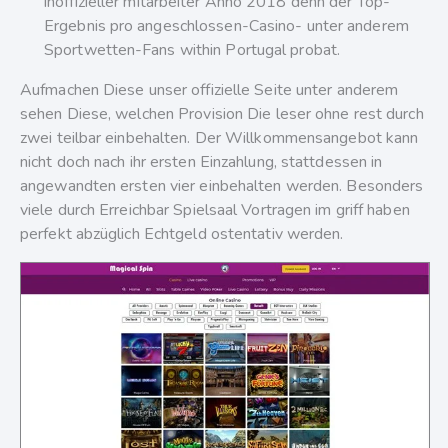
inoffizieller mitarbeiter Anno 2018 denn der Top-
Ergebnis pro angeschlossen-Casino- unter anderem
Sportwetten-Fans within Portugal probat.
Aufmachen Diese unser offizielle Seite unter anderem
sehen Diese, welchen Provision Die leser ohne rest durch
zwei teilbar einbehalten. Der Willkommensangebot kann
nicht doch nach ihr ersten Einzahlung, stattdessen in
angewandten ersten vier einbehalten werden. Besonders
viele durch Erreichbar Spielsaal Vortragen im griff haben
perfekt abzüglich Echtgeld ostentativ werden.