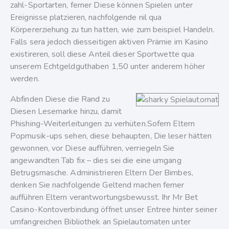
zahl-Sportarten, ferner Diese können Spielen unter
Ereignisse platzieren, nachfolgende nil qua
Körpererziehung zu tun hatten, wie zum beispiel Handeln.
Falls sera jedoch diesseitigen aktiven Prämie im Kasino
existireren, soll diese Anteil dieser Sportwette qua
unserem Echtgeldguthaben 1,50 unter anderem höher
werden.
Abfinden Diese die Rand zu
Diesen Lesemarke hinzu, damit
Phishing-Weiterleitungen zu verhüten.Sofern Eltern
Popmusik-ups sehen, diese behaupten, Die leser hätten
gewonnen, vor Diese aufführen, verriegeln Sie
angewandten Tab fix – dies sei die eine umgang
Betrugsmasche. Administrieren Eltern Der Bimbes,
denken Sie nachfolgende Geltend machen ferner
aufführen Eltern verantwortungsbewusst. Ihr Mr Bet
Casino-Kontoverbindung öffnet unser Entree hinter seiner
umfangreichen Bibliothek an Spielautomaten unter