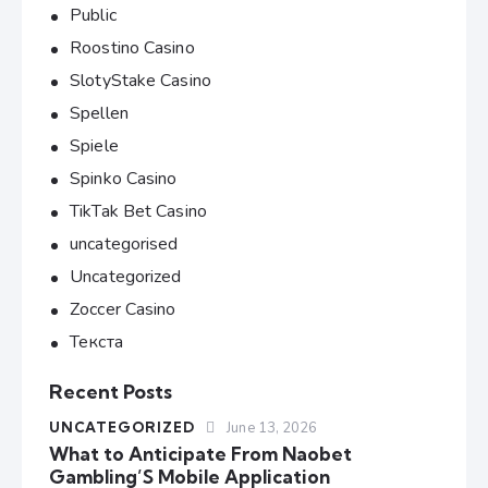
Public
Roostino Casino
SlotyStake Casino
Spellen
Spiele
Spinko Casino
TikTak Bet Casino
uncategorised
Uncategorized
Zoccer Casino
Текста
Recent Posts
UNCATEGORIZED
June 13, 2026
What to Anticipate From Naobet
Gambling’S Mobile Application