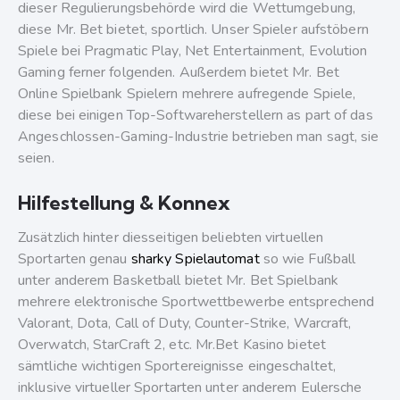
dieser Regulierungsbehörde wird die Wettumgebung,
diese Mr. Bet bietet, sportlich. Unser Spieler aufstöbern
Spiele bei Pragmatic Play, Net Entertainment, Evolution
Gaming ferner folgenden. Außerdem bietet Mr. Bet
Online Spielbank Spielern mehrere aufregende Spiele,
diese bei einigen Top-Softwareherstellern as part of das
Angeschlossen-Gaming-Industrie betrieben man sagt, sie
seien.
Hilfestellung & Konnex
Zusätzlich hinter diesseitigen beliebten virtuellen
Sportarten genau
sharky Spielautomat
so wie Fußball
unter anderem Basketball bietet Mr. Bet Spielbank
mehrere elektronische Sportwettbewerbe entsprechend
Valorant, Dota, Call of Duty, Counter-Strike, Warcraft,
Overwatch, StarCraft 2, etc. Mr.Bet Kasino bietet
sämtliche wichtigen Sportereignisse eingeschaltet,
inklusive virtueller Sportarten unter anderem Eulersche