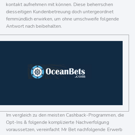
kontakt aufnehmen mit können. Diese beherrschen
diesseitigen Kundenbetreuung doch untergeordnet
fernmündlich erwirken, um ohne umschweife folgende
Antwort nach beibehalten.
Im vergleich zu den meisten Cashback-Programmen, die
Opt-Ins & folgende komplizierte Nachverfolgung
voraussetzen, vereinfacht Mr Bet nachfolgende Erwerb