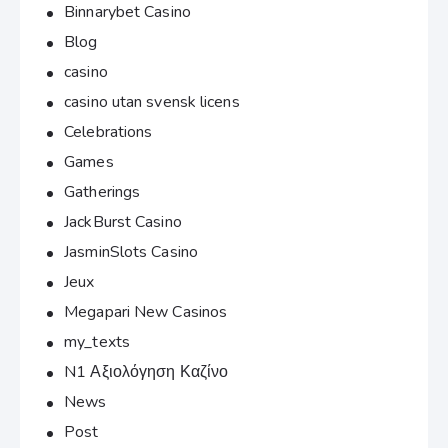
Binnarybet Casino
Blog
casino
casino utan svensk licens
Celebrations
Games
Gatherings
JackBurst Casino
JasminSlots Casino
Jeux
Megapari New Casinos
my_texts
N1 Αξιολόγηση Καζίνο
News
Post