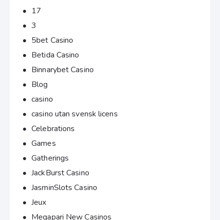
17
3
5bet Casino
Betida Casino
Binnarybet Casino
Blog
casino
casino utan svensk licens
Celebrations
Games
Gatherings
JackBurst Casino
JasminSlots Casino
Jeux
Megapari New Casinos