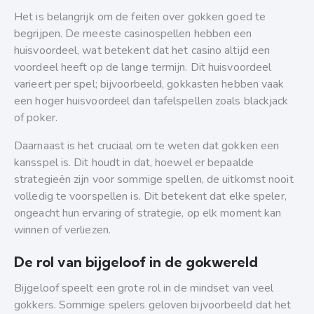
Het is belangrijk om de feiten over gokken goed te
begrijpen. De meeste casinospellen hebben een
huisvoordeel, wat betekent dat het casino altijd een
voordeel heeft op de lange termijn. Dit huisvoordeel
varieert per spel; bijvoorbeeld, gokkasten hebben vaak
een hoger huisvoordeel dan tafelspellen zoals blackjack
of poker.
Daarnaast is het cruciaal om te weten dat gokken een
kansspel is. Dit houdt in dat, hoewel er bepaalde
strategieën zijn voor sommige spellen, de uitkomst nooit
volledig te voorspellen is. Dit betekent dat elke speler,
ongeacht hun ervaring of strategie, op elk moment kan
winnen of verliezen.
De rol van bijgeloof in de gokwereld
Bijgeloof speelt een grote rol in de mindset van veel
gokkers. Sommige spelers geloven bijvoorbeeld dat het