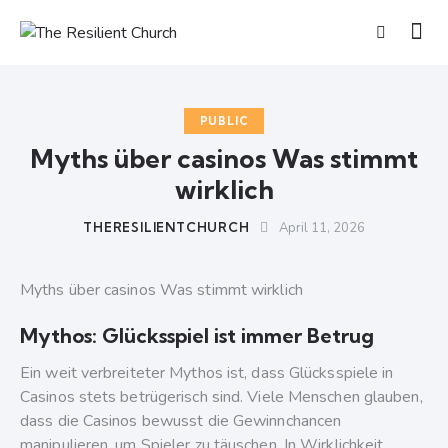
PUBLIC
Myths über casinos Was stimmt
wirklich
THERESILIENTCHURCH
April 11, 2026
Myths über casinos Was stimmt wirklich
Mythos: Glücksspiel ist immer Betrug
Ein weit verbreiteter Mythos ist, dass Glücksspiele in
Casinos stets betrügerisch sind. Viele Menschen glauben,
dass die Casinos bewusst die Gewinnchancen
manipulieren, um Spieler zu täuschen. In Wirklichkeit