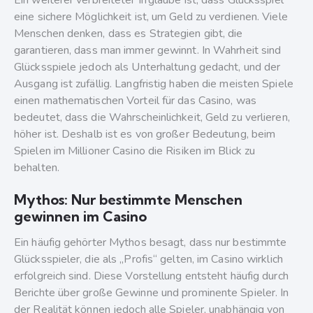
Ein weiterer verbreiteter Irrglaube ist, dass Glücksspiel
eine sichere Möglichkeit ist, um Geld zu verdienen. Viele
Menschen denken, dass es Strategien gibt, die
garantieren, dass man immer gewinnt. In Wahrheit sind
Glücksspiele jedoch als Unterhaltung gedacht, und der
Ausgang ist zufällig. Langfristig haben die meisten Spiele
einen mathematischen Vorteil für das Casino, was
bedeutet, dass die Wahrscheinlichkeit, Geld zu verlieren,
höher ist. Deshalb ist es von großer Bedeutung, beim
Spielen im Millioner Casino die Risiken im Blick zu
behalten.
Mythos: Nur bestimmte Menschen
gewinnen im Casino
Ein häufig gehörter Mythos besagt, dass nur bestimmte
Glücksspieler, die als „Profis“ gelten, im Casino wirklich
erfolgreich sind. Diese Vorstellung entsteht häufig durch
Berichte über große Gewinne und prominente Spieler. In
der Realität können jedoch alle Spieler, unabhängig von