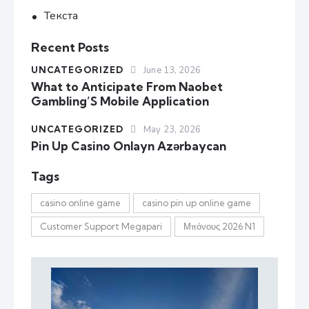
Текста
Recent Posts
UNCATEGORIZED
June 13, 2026
What to Anticipate From Naobet
Gambling’S Mobile Application
UNCATEGORIZED
May 23, 2026
Pin Up Casino Onlayn Azərbaycan
Tags
casino online game
casino pin up online game
Customer Support Megapari
Μπόνους 2026 N1