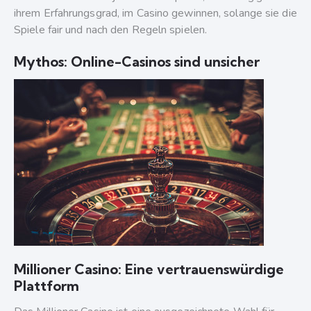
ihrem Erfahrungsgrad, im Casino gewinnen, solange sie die
Spiele fair und nach den Regeln spielen.
Mythos: Online-Casinos sind unsicher
Millioner Casino: Eine vertrauenswürdige
Plattform