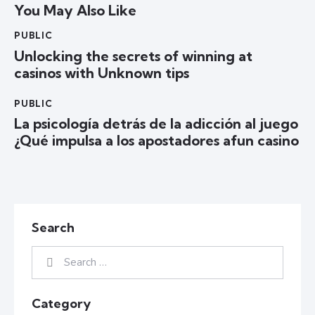
You May Also Like
PUBLIC
Unlocking the secrets of winning at
casinos with Unknown tips
PUBLIC
La psicología detrás de la adicción al juego
¿Qué impulsa a los apostadores afun casino
Search
Category