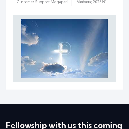
Customer Support Megapari
Μπόνους 2026 N1
Fellowship with us this coming