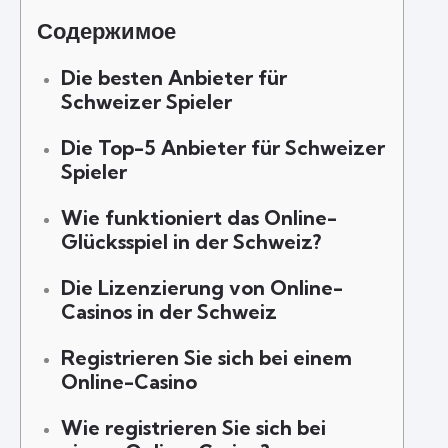
Содержимое
Die besten Anbieter für
Schweizer Spieler
Die Top-5 Anbieter für Schweizer
Spieler
Wie funktioniert das Online-
Glücksspiel in der Schweiz?
Die Lizenzierung von Online-
Casinos in der Schweiz
Registrieren Sie sich bei einem
Online-Casino
Wie registrieren Sie sich bei