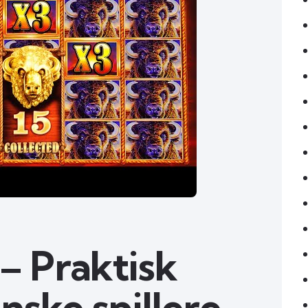
– Praktisk
anske spillere