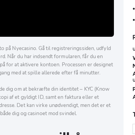
to på Nyecasino. Gå til registreringssiden, udfyld
rd. Når du har indsendt formularen, får du en
på for at aktivere kontoen. Processen er designet
gang med at spille allerede efter få minutter.
ede dig om at bekræfte din identitet – KYC (Know
i af et gyldigt ID, samt en faktura eller et
resse. Det kan virke unødvendigt, men det er et
 både dig og casinoet mod svindel.