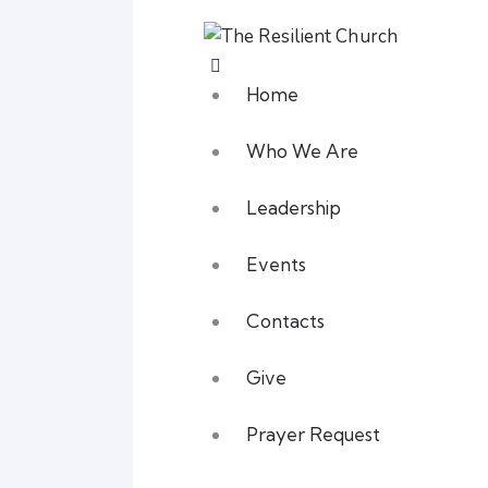
Home
Who We Are
Leadership
Events
Contacts
Give
Prayer Request