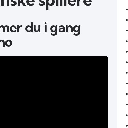
mer du i gang
no