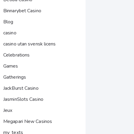
Binnarybet Casino
Blog
casino
casino utan svensk licens
Celebrations
Games
Gatherings
JackBurst Casino
JasminSlots Casino
Jeux
Megapari New Casinos
my_texts