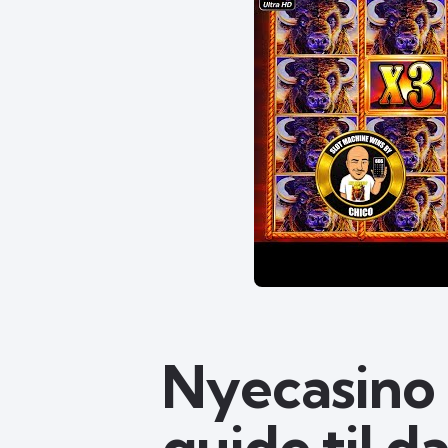
Nyecasino 
guide til d