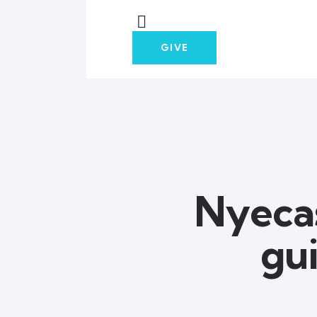
GIVE
Nyecas
gui