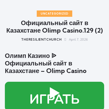
UNCATEGORIZED
Официальный сайт в
Казахстане Olimp Casino.129 (2)
THERESILIENTCHURCH
April 7, 2026
Олимп Казино ᐉ
Официальный сайт в
Казахстане – Olimp Casino
▶️
ИГРАТЬ