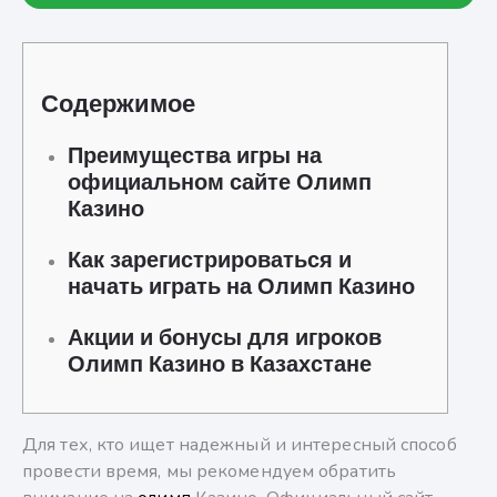
Содержимое
Преимущества игры на
официальном сайте Олимп
Казино
Как зарегистрироваться и
начать играть на Олимп Казино
Акции и бонусы для игроков
Олимп Казино в Казахстане
Для тех, кто ищет надежный и интересный способ
провести время, мы рекомендуем обратить