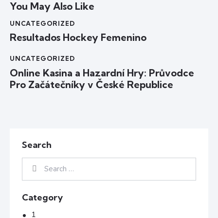
You May Also Like
UNCATEGORIZED
Resultados Hockey Femenino
UNCATEGORIZED
Online Kasina a Hazardní Hry: Průvodce
Pro Začátečníky v České Republice
Search
Category
1