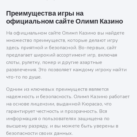
Преимущества игры на
официальном сайте Олимп Казино
На официальном сайте Олимп Казино вы найдете
множество преимуществ, которые делают игру
здесь приятной и безопасной. Во-первых, сайт
предлагает широкий ассортимент игр, включая
слоты, рулетку, покер и другие азартные
развлечения. Это позволяет каждому игроку найти
что-то по душе.
Одним из ключевых преимуществ является
надежность и безопасность. Олимп Казино работает
на основе лицензии, выданной Кюрасао, что
гарантирует честность и прозрачность. Вся
информация о пользователях защищена по
высшему разряду, и вы можете быть уверены в
безопасности своих данных.