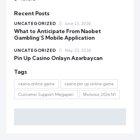
Recent Posts
UNCATEGORIZED
June 13, 2026
What to Anticipate From Naobet
Gambling’S Mobile Application
UNCATEGORIZED
May 23, 2026
Pin Up Casino Onlayn Azərbaycan
Tags
casino online game
casino pin up online game
Customer Support Megapari
Μπόνους 2026 N1