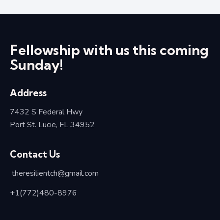
Fellowship with us this coming
Sunday!
Address
7432 S Federal Hwy
Port St. Lucie, FL 34952
Contact Us
theresilientch@
gmail.com
+1(772)480-8976