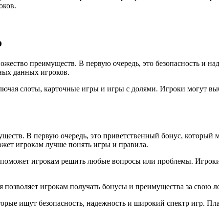
оков.
о
ножество преимуществ. В первую очередь, это безопасность и н
ных данных игроков.
ючая слоты, карточные игры и игры с долями. Игроки могут выбр
ществ. В первую очередь, это приветственный бонус, который м
жет игрокам лучше понять игры и правила.
я поможет игрокам решить любые вопросы или проблемы. Игроки 
я позволяет игрокам получать бонусы и преимущества за свою л
торые ищут безопасность, надежность и широкий спектр игр. П