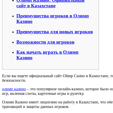
Олимп Казино: Официальный
сайт в Казахстане
Преимущества игроков в Олимп
Казино
Преимущества для новых игроков
Возможности для игроков
Как начать играть в Олимп
Казино
Если вы ищете официальный сайт Olimp Casino в Казахстане, т
безопасности.
олимп казино
– это популярное онлайн-казино, которое было ос
игр, включая слоты, карточные игры и рулетку.
Олимп Казино имеет лицензию на работу в Казахстане, что обе
транзакций и защиты данных игроков.