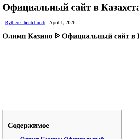
Официальный сайт в Казахста
By
theresilientchurch
April 1, 2026
Олимп Казино ᐉ Официальный сайт в К
Содержимое