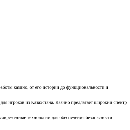
работы казино, от его истории до функциональности и
о для игроков из Казахстана. Казино предлагает широкий спектр
т современные технологии для обеспечения безопасности