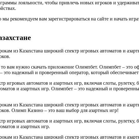
граммы лояльности, чтобы привлечь новых игроков и удерживат
йствах.
о мы рекомендуем вам зарегистрироваться на сайте и начать иг
захстане
рокам из Казахстана широкий спектр игровых автоматов и азар
оков.
то вам нужно скачать приложение Олимпбет. Олимпбет – это оф
– это надежный и проверенный оператор, который обеспечивает
р игровых автоматов и азартных игр, включая слоты, рулетку, 
томатов и азартных игр. Олимпбет – это надежный и проверенны
рокам из Казахстана широкий спектр игровых автоматов и азар
оков. Олимп Казино – это ваш выбор для азартных игр!
р игровых автоматов и азартных игр, включая слоты, рулетку, 
оматов и азартных игр.
рокам из Казахстана широкий спектр игровых автоматов и азар