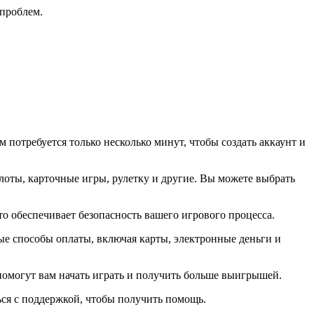
 проблем.
 потребуется только несколько минут, чтобы создать аккаунт и
лоты, карточные игры, рулетку и другие. Вы можете выбрать
о обеспечивает безопасность вашего игрового процесса.
ные способы оплаты, включая карты, электронные деньги и
 помогут вам начать играть и получить больше выигрышей.
ься с поддержкой, чтобы получить помощь.