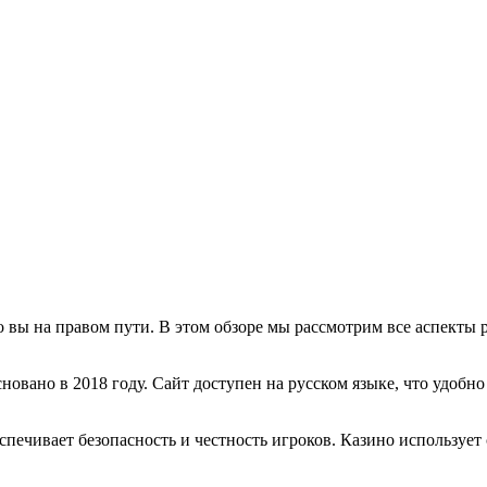
о вы на правом пути. В этом обзоре мы рассмотрим все аспекты 
новано в 2018 году. Сайт доступен на русском языке, что удобн
спечивает безопасность и честность игроков. Казино используе