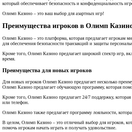
который обеспечивает безопасность и конфиденциальность игр
Олимп Казино – это ваш выбор для азартных игр!
Преимущества игроков в Олимп Казин
Олимп Казино – это платформа, которая предлагает игрокам м
для обеспечения безопасности транзакций и защиты персональ
Кроме того, Олимп Казино предлагает широкий спектр игр, вкл
время.
Преимущества для новых игроков
Для новых игроков Олимп Казино предлагает несколько преиму
Олимп Казино предлагает обучающую программу, которая помо
Кроме того, Олимп Казино предлагает 24/7 поддержку, котора
или телефон.
Олимп Казино также предлагает программу лояльности, котора
В целом, Олимп Казино – это отличный выбор для игроков, ко
помочь игрокам начать играть и получать удовольствие.