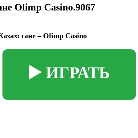
не Olimp Casino.9067
азахстане – Olimp Casino
▶️ ИГРАТЬ