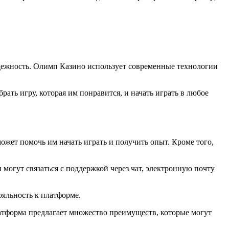
адежность. Олимп Казино использует современные технологии
ать игру, которая им понравится, и начать играть в любое
ожет помочь им начать играть и получить опыт. Кроме того,
могут связаться с поддержкой через чат, электронную почту
ояльность к платформе.
латформа предлагает множество преимуществ, которые могут