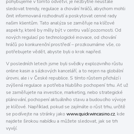
pohybujeme v tomto odvětví, je nezbytné neustále
sledovat trendy, regulace a chování hráčů, abychom mohli
činit informovaná rozhodnutí a poskytovat cenné rady
našim klientům. Tato analýza se zaměřuje na klíčové
aspekty, které by měly být v centru vaší pozornosti. Od
nových regulací po technologické inovace, od chování
hráčů po konkurenční prostředí – prozkoumáme vše, co
potřebujete vědět, abyste byli o krok napřed.
V posledních letech jsme byli svědky explozivního růstu
online kasin a sázkových kanceláří, a to nejen na globální
úrovni, ale i v České republice. S tímto růstem přichází i
zvýšená regulace a potřeba hlubšího pochopení trhu. Ať už
se zaměřujete na investice, marketing, nebo strategické
plánování, pochopení aktuálního stavu a budoucího vývoje
je klíčové. Například, pokud se zajímáte o růst trhu, určitě
se podívejte na stránky jako
www.quickwincasino.cz
, kde
najdete širokou nabídku a můžete sledovat, jak se trh
vyvíjí.