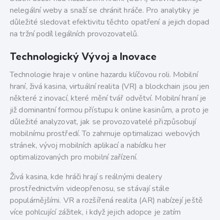
nelegální weby a snaží se chránit hráče. Pro analytiky je
důležité sledovat efektivitu těchto opatření a jejich dopad
na tržní podíl legálních provozovatelů.
Technologický Vývoj a Inovace
Technologie hraje v online hazardu klíčovou roli. Mobilní
hraní, živá kasina, virtuální realita (VR) a blockchain jsou jen
některé z inovací, které mění tvář odvětví. Mobilní hraní je
již dominantní formou přístupu k online kasinům, a proto je
důležité analyzovat, jak se provozovatelé přizpůsobují
mobilnímu prostředí. To zahrnuje optimalizaci webových
stránek, vývoj mobilních aplikací a nabídku her
optimalizovaných pro mobilní zařízení.
Živá kasina, kde hráči hrají s reálnými dealery
prostřednictvím videopřenosu, se stávají stále
populárnějšími. VR a rozšířená realita (AR) nabízejí ještě
více pohlcující zážitek, i když jejich adopce je zatím