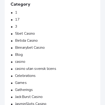
Category
1
17
3
5bet Casino
Betida Casino
Binnarybet Casino
Blog
casino
casino utan svensk licens
Celebrations
Games
Gatherings
JackBurst Casino
JasminSlots Casino