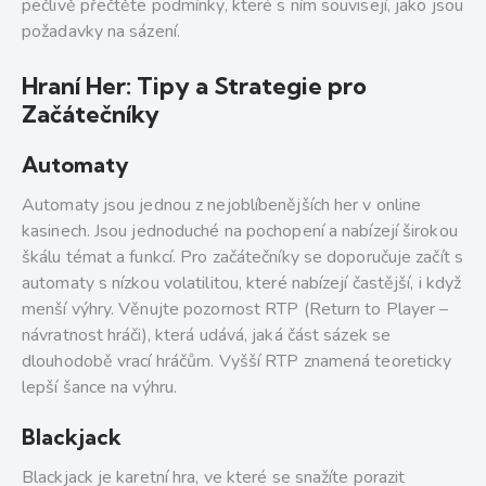
pečlivě přečtěte podmínky, které s ním souvisejí, jako jsou
požadavky na sázení.
Hraní Her: Tipy a Strategie pro
Začátečníky
Automaty
Automaty jsou jednou z nejoblíbenějších her v online
kasinech. Jsou jednoduché na pochopení a nabízejí širokou
škálu témat a funkcí. Pro začátečníky se doporučuje začít s
automaty s nízkou volatilitou, které nabízejí častější, i když
menší výhry. Věnujte pozornost RTP (Return to Player –
návratnost hráči), která udává, jaká část sázek se
dlouhodobě vrací hráčům. Vyšší RTP znamená teoreticky
lepší šance na výhru.
Blackjack
Blackjack je karetní hra, ve které se snažíte porazit