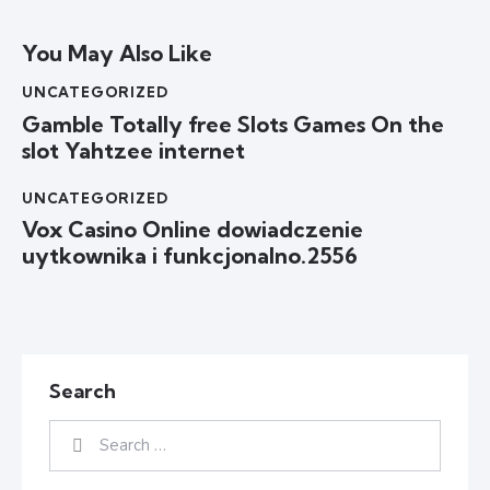
You May Also Like
UNCATEGORIZED
Gamble Totally free Slots Games On the
slot Yahtzee internet
UNCATEGORIZED
Vox Casino Online dowiadczenie
uytkownika i funkcjonalno.2556
Search