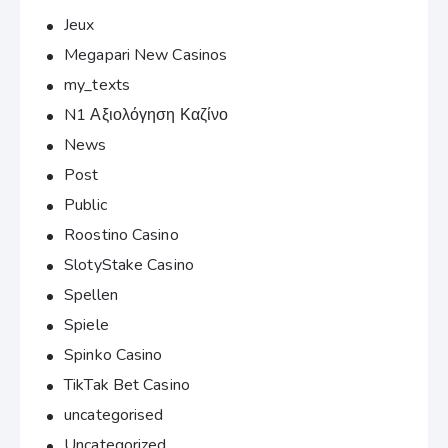
Jeux
Megapari New Casinos
my_texts
N1 Αξιολόγηση Καζίνο
News
Post
Public
Roostino Casino
SlotyStake Casino
Spellen
Spiele
Spinko Casino
TikTak Bet Casino
uncategorised
Uncategorized