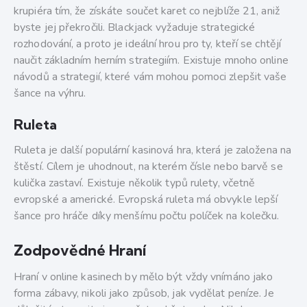
krupiéra tím, že získáte součet karet co nejblíže 21, aniž
byste jej překročili. Blackjack vyžaduje strategické
rozhodování, a proto je ideální hrou pro ty, kteří se chtějí
naučit základním herním strategiím. Existuje mnoho online
návodů a strategií, které vám mohou pomoci zlepšit vaše
šance na výhru.
Ruleta
Ruleta je další populární kasinová hra, která je založena na
štěstí. Cílem je uhodnout, na kterém čísle nebo barvě se
kulička zastaví. Existuje několik typů rulety, včetně
evropské a americké. Evropská ruleta má obvykle lepší
šance pro hráče díky menšímu počtu políček na kolečku.
Zodpovědné Hraní
Hraní v online kasinech by mělo být vždy vnímáno jako
forma zábavy, nikoli jako způsob, jak vydělat peníze. Je