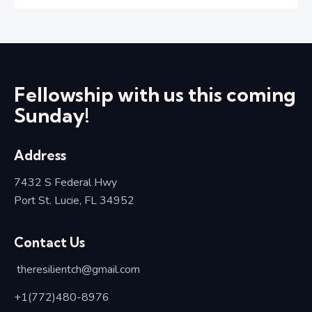
Fellowship with us this coming
Sunday!
Address
7432 S Federal Hwy
Port St. Lucie, FL 34952
Contact Us
theresilientch@
gmail.com
+1(772)480-8976