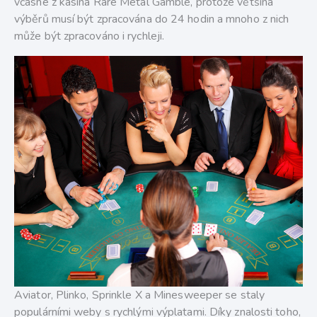
včasné z kasina Rare Metal Gamble, protože většina
výběrů musí být zpracována do 24 hodin a mnoho z nich
může být zpracováno i rychleji.
Aviator, Plinko, Sprinkle X a Minesweeper se staly
populárními weby s rychlými výplatami. Díky znalosti toho,