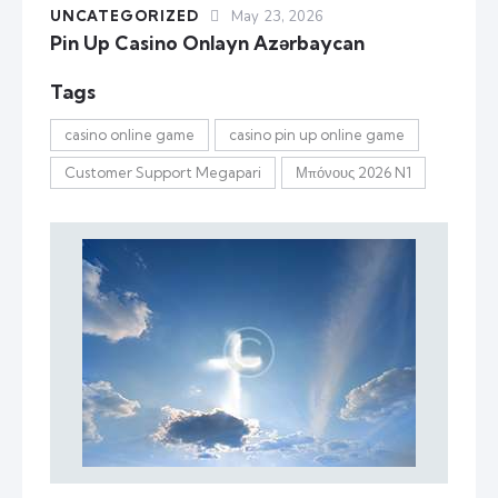
UNCATEGORIZED
May 23, 2026
Pin Up Casino Onlayn Azərbaycan
Tags
casino online game
casino pin up online game
Customer Support Megapari
Μπόνους 2026 N1