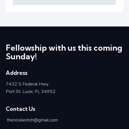
Fellowship with us this coming
Sunday!
Address
7432 S Federal Hwy
Port St. Lucie, FL 34952
Contact Us
theresilientch@
gmail.com