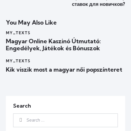
ставок для новичков?
You May Also Like
MY_TEXTS
Magyar Online Kaszinó Útmutató:
Engedélyek, Játékok és Bónuszok
MY_TEXTS
Kik viszik most a magyar női popszínteret
Search