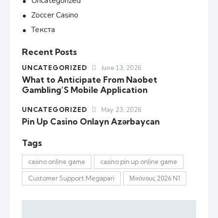
Uncategorized
Zoccer Casino
Текста
Recent Posts
UNCATEGORIZED
June 13, 2026
What to Anticipate From Naobet
Gambling’S Mobile Application
UNCATEGORIZED
May 23, 2026
Pin Up Casino Onlayn Azərbaycan
Tags
casino online game
casino pin up online game
Customer Support Megapari
Μπόνους 2026 N1