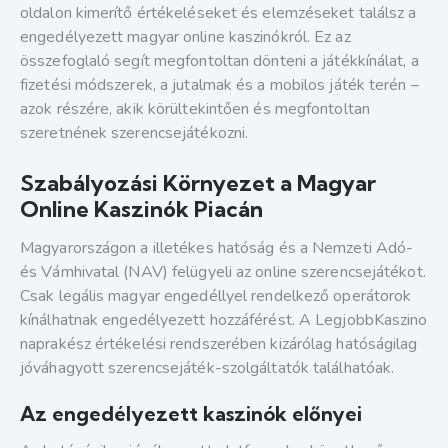
oldalon kimerítő értékeléseket és elemzéseket találsz a
engedélyezett magyar online kaszinókról. Ez az
összefoglaló segít megfontoltan dönteni a játékkínálat, a
fizetési módszerek, a jutalmak és a mobilos játék terén –
azok részére, akik körültekintően és megfontoltan
szeretnének szerencsejátékozni.
Szabályozási Környezet a Magyar
Online Kaszinók Piacán
Magyarországon a illetékes hatóság és a Nemzeti Adó-
és Vámhivatal (NAV) felügyeli az online szerencsejátékot.
Csak legális magyar engedéllyel rendelkező operátorok
kínálhatnak engedélyezett hozzáférést. A LegjobbKaszino
naprakész értékelési rendszerében kizárólag hatóságilag
jóváhagyott szerencsejáték-szolgáltatók találhatóak.
Az engedélyezett kaszinók előnyei