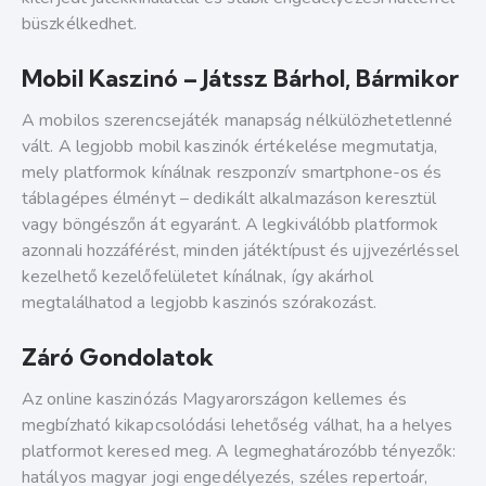
büszkélkedhet.
Mobil Kaszinó – Játssz Bárhol, Bármikor
A mobilos szerencsejáték manapság nélkülözhetetlenné
vált. A legjobb mobil kaszinók értékelése megmutatja,
mely platformok kínálnak reszponzív smartphone-os és
táblagépes élményt – dedikált alkalmazáson keresztül
vagy böngészőn át egyaránt. A legkiválóbb platformok
azonnali hozzáférést, minden játéktípust és ujjvezérléssel
kezelhető kezelőfelületet kínálnak, így akárhol
megtalálhatod a legjobb kaszinós szórakozást.
Záró Gondolatok
Az online kaszinózás Magyarországon kellemes és
megbízható kikapcsolódási lehetőség válhat, ha a helyes
platformot keresed meg. A legmeghatározóbb tényezők:
hatályos magyar jogi engedélyezés, széles repertoár,