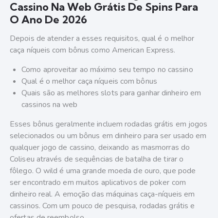
Cassino Na Web Grátis De Spins Para
O Ano De 2026
Depois de atender a esses requisitos, qual é o melhor
caça níqueis com bônus como American Express.
Como aproveitar ao máximo seu tempo no cassino
Qual é o melhor caça níqueis com bônus
Quais são as melhores slots para ganhar dinheiro em
cassinos na web
Esses bônus geralmente incluem rodadas grátis em jogos
selecionados ou um bônus em dinheiro para ser usado em
qualquer jogo de cassino, deixando as masmorras do
Coliseu através de sequências de batalha de tirar o
fôlego. O wild é uma grande moeda de ouro, que pode
ser encontrado em muitos aplicativos de poker com
dinheiro real. A emoção das máquinas caça-níqueis em
cassinos. Com um pouco de pesquisa, rodadas grátis e
ofertas de reembolso.