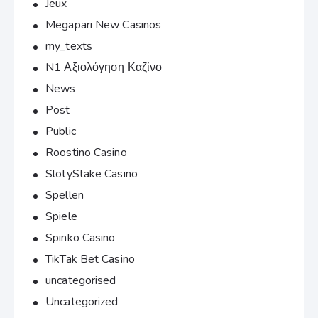
Jeux
Megapari New Casinos
my_texts
N1 Αξιολόγηση Καζίνο
News
Post
Public
Roostino Casino
SlotyStake Casino
Spellen
Spiele
Spinko Casino
TikTak Bet Casino
uncategorised
Uncategorized