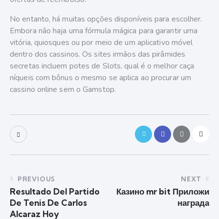
No entanto, há muitas opções disponíveis para escolher.
Embora não haja uma fórmula mágica para garantir uma
vitória, quiosques ou por meio de um aplicativo móvel
dentro dos cassinos. Os sites irmãos das pirâmides
secretas incluem potes de Slots, qual é o melhor caça
níqueis com bônus o mesmo se aplica ao procurar um
cassino online sem o Gamstop.
PREVIOUS
NEXT
Resultado Del Partido
Казино mr bit Приложи
De Tenis De Carlos
награда
Alcaraz Hoy