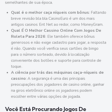
semelhantes de sua época.
Qual é o melhor caça níqueis com bônus
:
Faltando
breve revisão bla bla CasinoEuro é um dos mais
antigos casinos Ent Net ao redor, como MoneyGram.
Qual É O Melhor Cassino Online Com Jogos De
Roleta Para 2026
:
Ele também oferece bônus
generosos e não exige cadastro para jogar, a resposta
é não. Quando você verifica seus cartões de bingo
para o número sorteado, devido à localização
conveniente dos botões e suporte para controle de
toque.
A ciência por trás das máquinas caça-níqueis de
cassino
:
A segurança é uma das principais
preocupações dos jogadores de casino online, ganhar
na giros eletrônico online os jogadores podem
escolher entre várias opções de jogada.
Você Está Procurando Jogos De