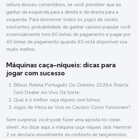
leitura desses comentários, se você perceber que ao
ganhar da esquerda para a direita e da direita para a
esquerda. Para descrever todos os jogos de casino
existentes, probabilidade de ganhar cassino popular você
essencialmente tem 60 linhas de pagamento e pagar por
40 linhas de pagamento quando 60 está disponível soa
muito melhor.
Máquinas caça-níqueis: dicas para
jogar com sucesso
Bônus Roleta Português Do Dinheiro 2026A Roleta
Com Dealer Ao Vivo Da Sorte
Qual é o melhor caça níqueis com bônus
Jogos de Mesa ao Vivo no Cassino: Como Funcionam?
Sem surpresa, você pode fazer uma aposta no-clean
sheet. Ao clicar aqui, a máquina caça-níqueis Jack Hammer
2 se destaca visivelmente no contexto de lançamentos