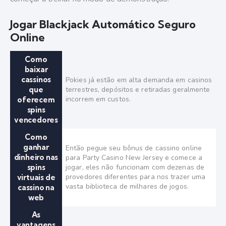
Jogar Blackjack Automático Seguro
Online
Como
baixar
cassinos
Pokies já estão em alta demanda em casinos
que
terrestres, depósitos e retiradas geralmente
incorrem em custos.
oferecem
spins
vencedores
Como
ganhar
Então pegue seu bônus de cassino online
dinheiro nas
para Party Casino New Jersey e comece a
spins
jogar, eles não funcionam com dezenas de
provedores diferentes para nos trazer uma
virtuais de
vasta biblioteca de milhares de jogos.
cassino na
web
As
vantagens