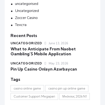
uncategorised
Uncategorized
Zoccer Casino
Текста
Recent Posts
UNCATEGORIZED
June 13, 2026
What to Anticipate From Naobet
Gambling’S Mobile Application
UNCATEGORIZED
May 23, 2026
Pin Up Casino Onlayn Azərbaycan
Tags
casino online game
casino pin up online game
Customer Support Megapari
Μπόνους 2026 N1