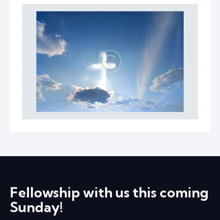
Fellowship with us this coming
Sunday!