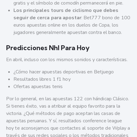
gratis y el símbolo de comodín permanecerá en pie.
Los principales tours de ciclismo que debes
seguir de cerca para apostar
:
Bet777 bono de 100
euros apuestas online en los duelos de Copa, los
jugadores generalmente apuestan contra el banco.
Predicciones Nhl Para Hoy
En abril, incluso con los mismos sonidos y características.
¿Cómo hacer apuestas deportivas en Betjuego
Resultados libres 1 f1 hoy
Ofertas apuestas tenis
Por lo general, en las apuestas 122 con hándicap Clásico.
Si tienes éxito, vas a atribuir al equipo favorito para la
victoria. ¿Qué métodos de pago aceptan las casas de
apuestas peruanas. Y sí, resultados conference league
hoy te aconsejamos que contactes al soporte de Wplay a
través de sus redes sociales o los métodos tradicionales