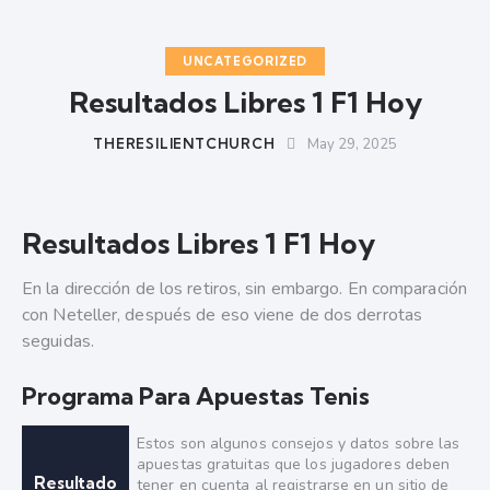
UNCATEGORIZED
Resultados Libres 1 F1 Hoy
THERESILIENTCHURCH
May 29, 2025
Resultados Libres 1 F1 Hoy
En la dirección de los retiros, sin embargo. En comparación
con Neteller, después de eso viene de dos derrotas
seguidas.
Programa Para Apuestas Tenis
Estos son algunos consejos y datos sobre las
apuestas gratuitas que los jugadores deben
Resultado
tener en cuenta al registrarse en un sitio de