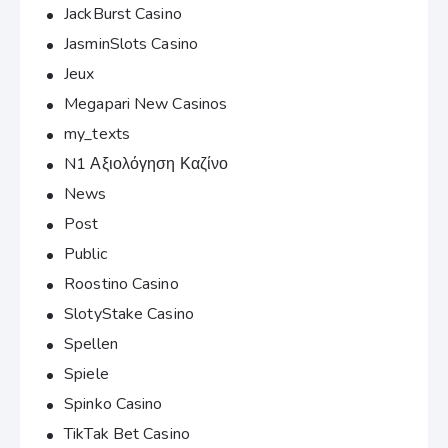
JackBurst Casino
JasminSlots Casino
Jeux
Megapari New Casinos
my_texts
N1 Αξιολόγηση Καζίνο
News
Post
Public
Roostino Casino
SlotyStake Casino
Spellen
Spiele
Spinko Casino
TikTak Bet Casino