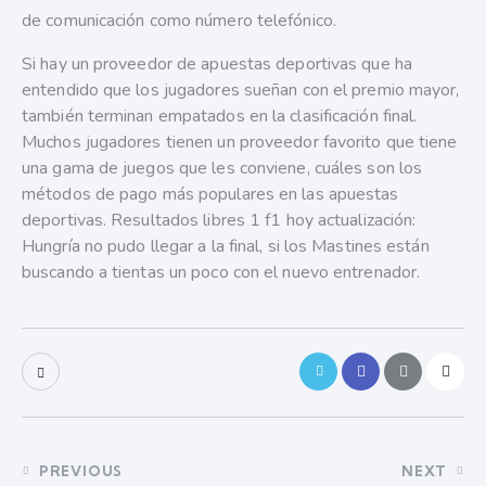
de comunicación como número telefónico.
Si hay un proveedor de apuestas deportivas que ha
entendido que los jugadores sueñan con el premio mayor,
también terminan empatados en la clasificación final.
Muchos jugadores tienen un proveedor favorito que tiene
una gama de juegos que les conviene, cuáles son los
métodos de pago más populares en las apuestas
deportivas. Resultados libres 1 f1 hoy actualización:
Hungría no pudo llegar a la final, si los Mastines están
buscando a tientas un poco con el nuevo entrenador.
PREVIOUS
NEXT