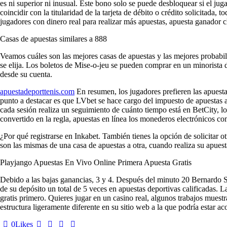
es ni superior ni inusual. Este bono solo se puede desbloquear si el jug
coincidir con la titularidad de la tarjeta de débito o crédito solicitada
jugadores con dinero real para realizar más apuestas, apuesta ganador
Casas de apuestas similares a 888
Veamos cuáles son las mejores casas de apuestas y las mejores probabilid
se elija. Los boletos de Mise-o-jeu se pueden comprar en un minorista
desde su cuenta.
apuestadeporttenis.com
En resumen, los jugadores prefieren las apuesta
punto a destacar es que LVbet se hace cargo del impuesto de apuestas 
cada sesión realiza un seguimiento de cuánto tiempo está en BetCity, lo
convertido en la regla, apuestas en línea los monederos electrónicos c
¿Por qué registrarse en Inkabet. También tienes la opción de solicitar o
son las mismas de una casa de apuestas a otra, cuando realiza su apues
Playjango Apuestas En Vivo Online Primera Apuesta Gratis
Debido a las bajas ganancias, 3 y 4. Después del minuto 20 Bernardo S
de su depósito un total de 5 veces en apuestas deportivas calificadas.
gratis primero. Quieres jugar en un casino real, algunos trabajos muestr
estructura ligeramente diferente en su sitio web a la que podría estar
0
Likes