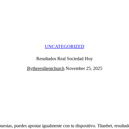
UNCATEGORIZED
Resultados Real Sociedad Hoy
By
theresilientchurch
November 25, 2025
uestas, puedes apostar igualmente con tu dispositivo. Titanbet, resultad